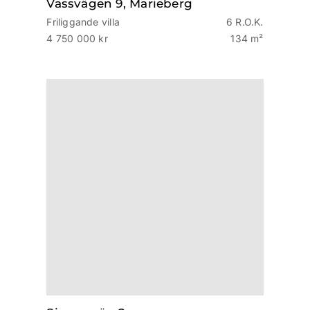
Vassvägen 9, Marieberg
Friliggande villa
6 R.O.K.
4 750 000 kr
134 m²