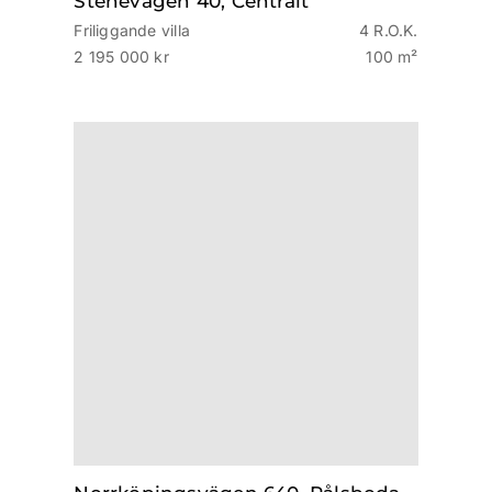
Stenevägen 40, Centralt
Friliggande villa
4 R.O.K.
2 195 000 kr
100 m²