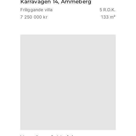
Kärravägen 14, Åmmeberg
Friliggande villa
5 R.O.K.
7 250 000 kr
133 m²