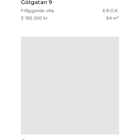
Götgatan 9
Friliggande villa
4 R.O.K.
5 195 000 kr
84 m²