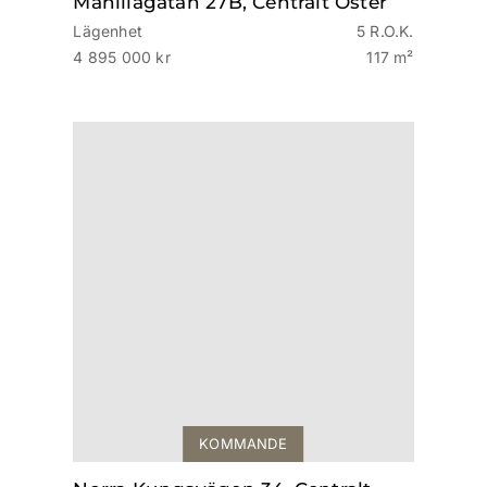
Manillagatan 27B, Centralt Öster
Lägenhet
5 R.O.K.
4 895 000 kr
117 m²
KOMMANDE