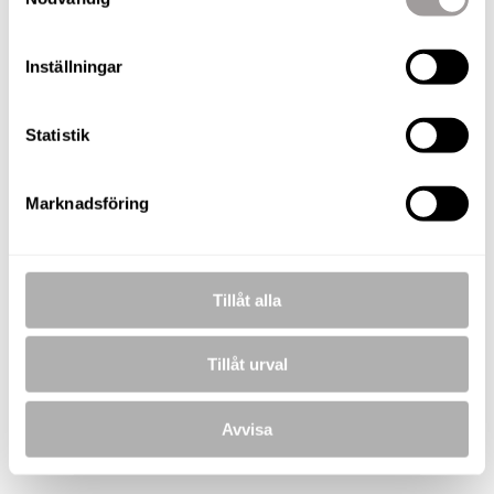
Anhaltsvägen 15, Marieberg
Friliggande villa
7 R.O.K.
5 200 000 kr
182 m²
Inställningar
Statistik
Marknadsföring
Tillåt alla
Tillåt urval
Avvisa