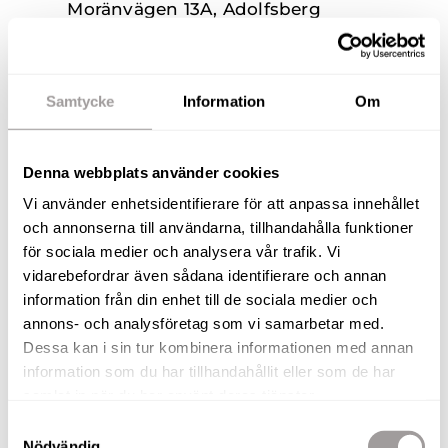
Moränvägen 13A, Adolfsberg
Friliggande villa
7 R.O.K.
6 795 000 kr
193 m²
Samtycke
Information
Om
Denna webbplats använder cookies
Vi använder enhetsidentifierare för att anpassa innehållet
och annonserna till användarna, tillhandahålla funktioner
för sociala medier och analysera vår trafik. Vi
vidarebefordrar även sådana identifierare och annan
information från din enhet till de sociala medier och
annons- och analysföretag som vi samarbetar med.
Dessa kan i sin tur kombinera informationen med annan
information som du har tillhandahållit eller som de har
samlat in när du har använt deras tjänster.
KOMMANDE
Samtyckesval
Nödvändig