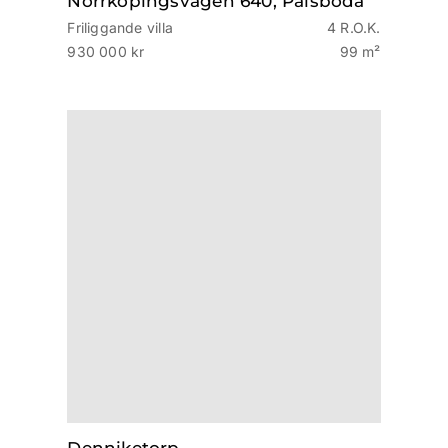
Norrköpingsvägen 640, Pålsboda
Friliggande villa
4 R.O.K.
930 000 kr
99 m²