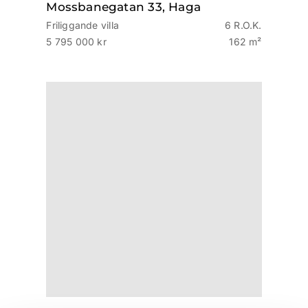
Mossbanegatan 33, Haga
Friliggande villa
6 R.O.K.
5 795 000 kr
162 m²