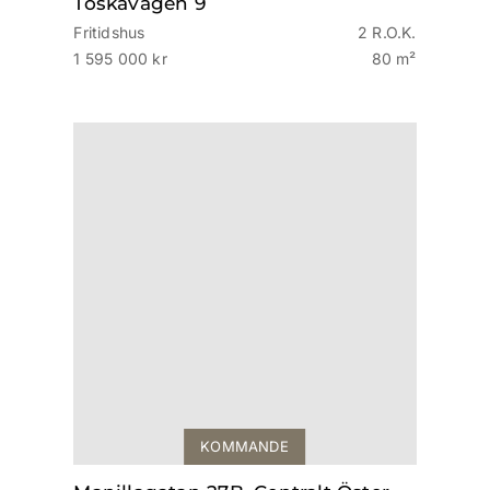
Toskavägen 9
Fritidshus
2 R.O.K.
1 595 000 kr
80 m²
KOMMANDE