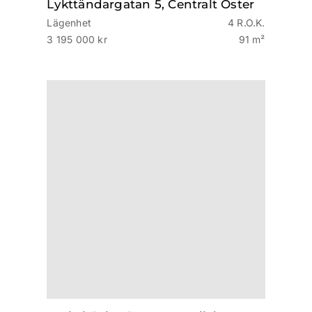
Lykttändargatan 5, Centralt Öster
Lägenhet
4 R.O.K.
3 195 000 kr
91 m²