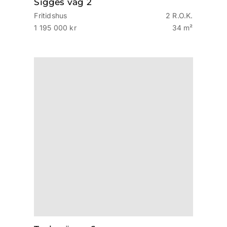
Sigges väg 2
Fritidshus
2 R.O.K.
1 195 000 kr
34 m²