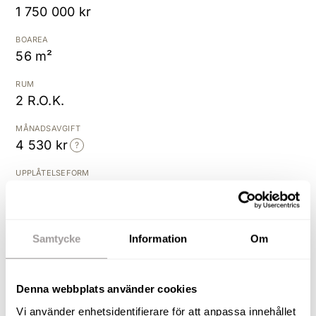
1 750 000 kr
Kostnadsfri värdering
BOAREA
56 m²
RUM
2 R.O.K.
MÅNADSAVGIFT
4 530 kr
UPPLÅTELSEFORM
Bostadsrätt
BYGGÅR
2016
Samtycke
Information
Om
Fantastisk inglasad balkong
Denna webbplats använder cookies
med fritt läge!
Vi använder enhetsidentifierare för att anpassa innehållet