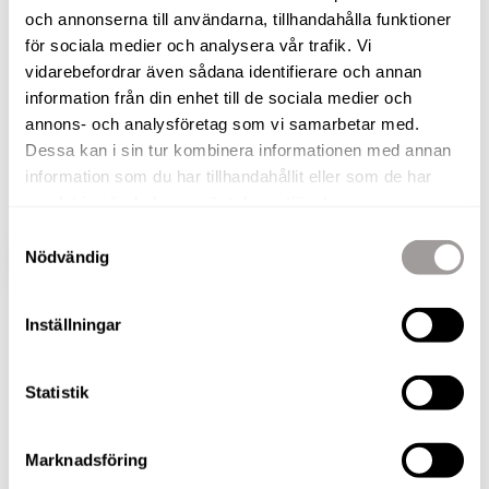
och annonserna till användarna, tillhandahålla funktioner
Varmt välkomna en trappa upp till denna
för sociala medier och analysera vår trafik. Vi
välplanerade 2:a med ett fritt hörnläge. Här kan ni
vidarebefordrar även sådana identifierare och annan
njuta av härliga sensommarkvällar med naturen
information från din enhet till de sociala medier och
annons- och analysföretag som vi samarbetar med.
som granne. I området bor ni med närhet till både
Dessa kan i sin tur kombinera informationen med annan
Örebro Universitet och naturreservatet Oset som
information som du har tillhandahållit eller som de har
ligger ett stenkast från lägenheten.
samlat in när du har använt deras tjänster.
Samtyckesval
Nödvändig
VISA HELA BESKRIVNINGEN
BILDER
Inställningar
Statistik
BILDER
Marknadsföring