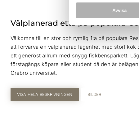
Avvisa
Välplanerad etta på populära Ös
Välkomna till en stor och rymlig 1:a på populära R
att förvärva en välplanerad lägenhet med stort kök 
ett generöst allrum med snygg fiskbensparkett. Läg
förstagångs köpare eller student då den är belägen i
Örebro universitet.
VISA HELA BESKRIVNINGEN
BILDER