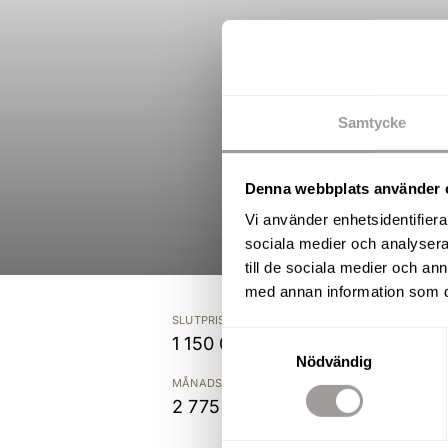
Samtycke
Denna webbplats använder 
Vi använder enhetsidentifierar
sociala medier och analysera 
till de sociala medier och a
med annan information som du 
SLUTPRIS
Samtyckesval
1 150 000 kr
Nödvändig
MÅNADSAVGIFT
2 775 kr