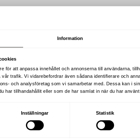
Information
SÅLD
cookies
Restalundsvägen 85, Öster
e för att anpassa innehållet och annonserna till användarna, tillh
vår trafik. Vi vidarebefordrar även sådana identifierare och anna
nnons- och analysföretag som vi samarbetar med. Dessa kan i sin
har tillhandahållit eller som de har samlat in när du har använt 
BOAREA
RUM
43 m²
1 R.O
Inställningar
Statistik
UPPLÅTELSEFORM
BYGGÅR
Bostadsrätt
1950