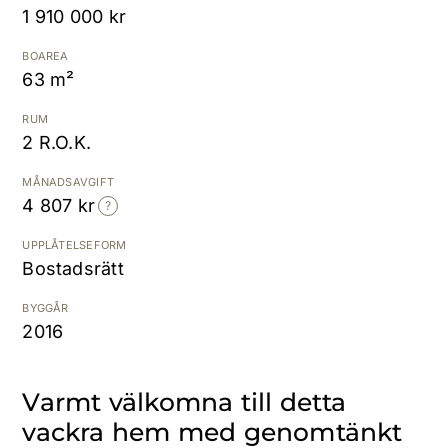
1 910 000 kr
Kostnadsfri värdering
BOAREA
63 m²
RUM
2 R.O.K.
MÅNADSAVGIFT
4 807 kr
UPPLÅTELSEFORM
Bostadsrätt
BYGGÅR
2016
Varmt välkomna till detta
vackra hem med genomtänkt