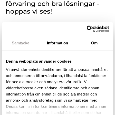
förvaring och bra lösningar -
hoppas vi ses!
En utmärkt planerad 2:a med fönster i olika
storlekar - vilket ger ett härligt liv till lägenheten -
och ett jättefint ljusinsläpp! Lägenheten ligger på
Samtycke
Information
Om
tredje våningen och det finns givetvis hiss.
Lägenheten är i mycket gott skick med
genomgående ljusa ytskikt och parkettgolv. Här
Denna webbplats använder cookies
erbjuds ett stort kök med riktigt bra förvaring och
Vi använder enhetsidentifierare för att anpassa innehållet
arbetsytor. Ett trivsamt och ljust vardagsrum,
och annonserna till användarna, tillhandahålla funktioner
lättmöblerade ytor och ett helkaklat fräscht
för sociala medier och analysera vår trafik. Vi
vidarebefordrar även sådana identifierare och annan
badrum! Lägenheten har allt som kan tänkas
information från din enhet till de sociala medier och
efterfrågas! Bra läge på Väster med närhet till allt
annons- och analysföretag som vi samarbetar med.
och direktbuss till city och Universitet. Förutom
Dessa kan i sin tur kombinera informationen med annan
detta har lägenheten en fantastisk inglasad
information som du har tillhandahållit eller som de har