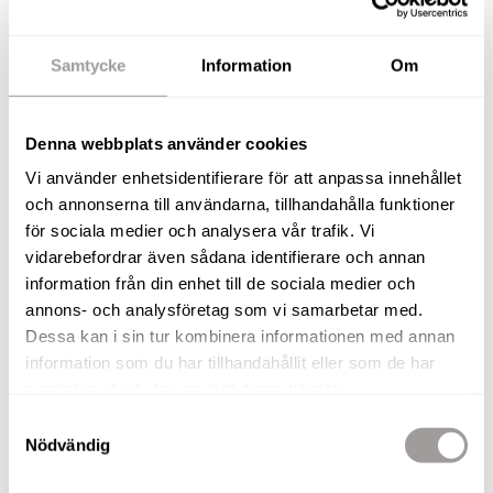
Kostnadsfri värdering
Samtycke
Information
Om
Denna webbplats använder cookies
Vi använder enhetsidentifierare för att anpassa innehållet
och annonserna till användarna, tillhandahålla funktioner
för sociala medier och analysera vår trafik. Vi
vidarebefordrar även sådana identifierare och annan
information från din enhet till de sociala medier och
annons- och analysföretag som vi samarbetar med.
LOVISA MÖRNER
Dessa kan i sin tur kombinera informationen med annan
Fastighetsmäklarstudent
information som du har tillhandahållit eller som de har
Örebro
samlat in när du har använt deras tjänster.
Tel:
019-25 01 10
Samtyckesval
Nödvändig
Se Lovisas bostäder till salu nedan…