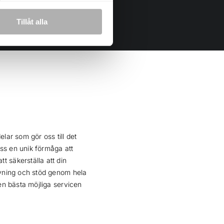
Tillåt alla
lar som gör oss till det
ss en unik förmåga att
t säkerställa att din
givning och stöd genom hela
den bästa möjliga servicen