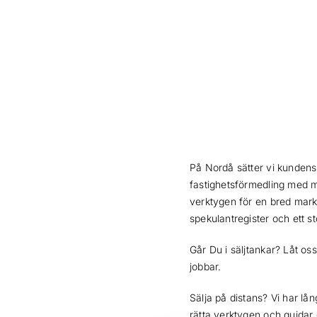
På Nordå sätter vi kundens
fastighetsförmedling med må
verktygen för en bred markn
spekulantregister och ett st
Går Du i säljtankar? Låt os
jobbar.
Sälja på distans? Vi har lå
rätta verktygen och guidar