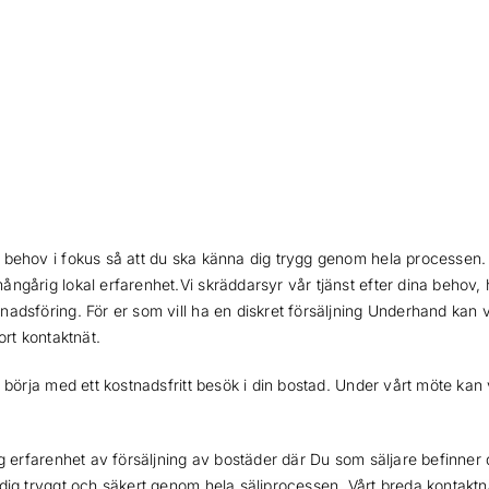
 behov i fokus så att du ska känna dig trygg genom hela processen. 
ngårig lokal erfarenhet.Vi skräddarsyr vår tjänst efter dina behov, 
adsföring. För er som vill ha en diskret försäljning Underhand kan v
ort kontaktnät.
s börja med ett kostnadsfritt besök i din bostad. Under vårt möte kan
ng erfarenhet av försäljning av bostäder där Du som säljare befinner d
 dig tryggt och säkert genom hela säljprocessen. Vårt breda kontakt