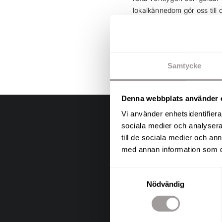
lokalkännedom gör oss till 
så kan vi försäkra dig om at
mötesbokning.
Samtycke
Denna webbplats använder 
Vi använder enhetsidentifierar
sociala medier och analysera 
till de sociala medier och a
med annan information som du 
Samtyckesval
Nödvändig