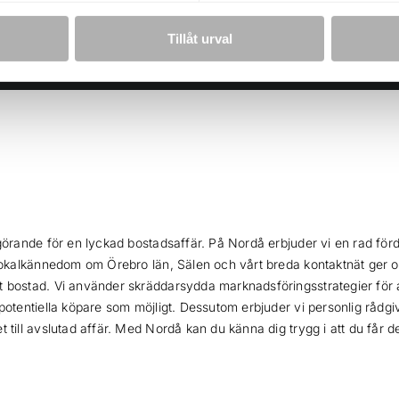
Tillåt urval
vgörande för en lyckad bostadsaffär. På Nordå erbjuder vi en rad förde
a lokalkännedom om Örebro län, Sälen och vårt breda kontaktnät ger o
 bostad. Vi använder skräddarsydda marknadsföringsstrategier för at
 potentiella köpare som möjligt. Dessutom erbjuder vi personlig råd
t till avslutad affär. Med Nordå kan du känna dig trygg i att du får 