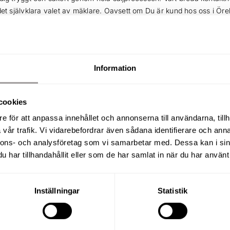
det självklara valet av mäklare. Oavsett om Du är kund hos oss i Öre
t Du har hittat rätt! Kontakta oss via formuläret nedan, för kostnads
Information
cookies
e för att anpassa innehållet och annonserna till användarna, tillh
vår trafik. Vi vidarebefordrar även sådana identifierare och anna
nnons- och analysföretag som vi samarbetar med. Dessa kan i sin
har tillhandahållit eller som de har samlat in när du har använt 
Inställningar
Statistik