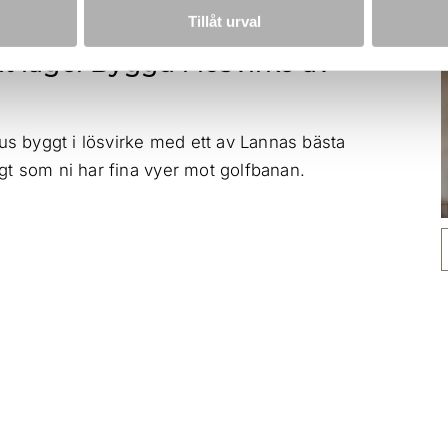
Tillåt urval
t läge! Byggd i lösvirke av
hus byggt i lösvirke med ett av Lannas bästa
gt som ni har fina vyer mot golfbanan.