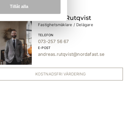
Tillåt alla
Andreas Rutqvist
Fastighetsmäklare / Delägare
TELEFON
073-257 56 67
E-POST
andreas.rutqvist@nordafast.se
KOSTNADSFRI VÄRDERING