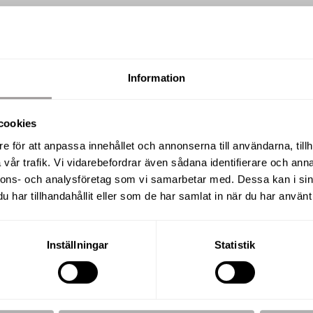
Information
SÅLD
cookies
Albatrossgatan 16, Lanna
e för att anpassa innehållet och annonserna till användarna, tillh
vår trafik. Vi vidarebefordrar även sådana identifierare och anna
nnons- och analysföretag som vi samarbetar med. Dessa kan i sin
har tillhandahållit eller som de har samlat in när du har använt 
BOAREA / BIAREA / TOMTAREA
RUM
150 m² / 11 m² / 1 011 m²
5 R.O
Inställningar
Statistik
UPPLÅTELSEFORM
BYGGÅR
Friköpt
2018