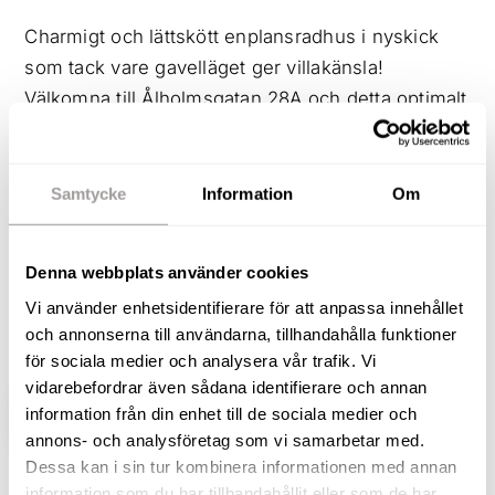
Charmigt och lättskött enplansradhus i nyskick
som tack vare gavelläget ger villakänsla!
Välkomna till Ålholmsgatan 28A och detta optimalt
planerade hem där de 76 kvadraten fördelas över
3 rum och kök, ett badrum samt extra wc.
Dessutom erbjuds ni en så trivsam utemiljö med
Samtycke
Information
Om
stor altan på husets baksida som vetter mot
föreningens grönområde. På altanen finns även
Denna webbplats använder cookies
en stor markis samt utedusch. På husets
Vi använder enhetsidentifierare för att anpassa innehållet
framsida finns även där en generöst tilltagen
och annonserna till användarna, tillhandahålla funktioner
uteplats med gott om utrymme för utemöbler.
för sociala medier och analysera vår trafik. Vi
vidarebefordrar även sådana identifierare och annan
information från din enhet till de sociala medier och
VISA HELA BESKRIVNINGEN
BILDER
annons- och analysföretag som vi samarbetar med.
Dessa kan i sin tur kombinera informationen med annan
information som du har tillhandahållit eller som de har