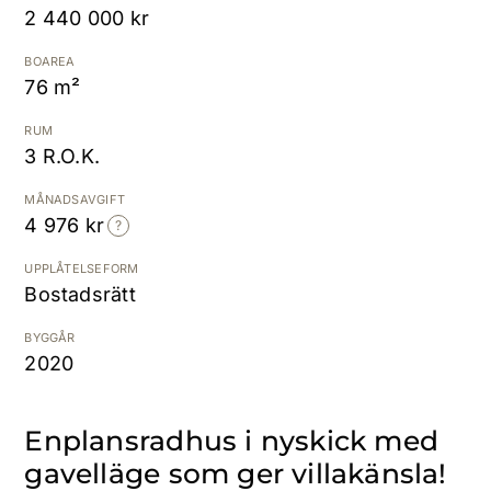
2 440 000 kr
Kostnadsfri värdering
BOAREA
76 m²
RUM
3 R.O.K.
MÅNADSAVGIFT
4 976 kr
UPPLÅTELSEFORM
Bostadsrätt
BYGGÅR
2020
Enplansradhus i nyskick med
gavelläge som ger villakänsla!