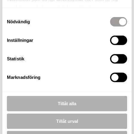
Gro Velta
samlat in när du har använt deras tjänster.
Fastighetsmäklare
Samtyckesval
TELEFON
Nödvändig
076-010 56 65
E-POST
gro.velta@nordafast.se
Inställningar
KOSTNADSFRI VÄRDERING
Statistik
Amanda Käll
Marknadsföring
Fastighetsmäklare / Säljkoordinator
TELEFON
076-010 79 97
Tillåt alla
E-POST
amanda.kall@nordafast.se
Tillåt urval