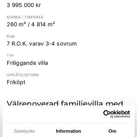
3 995 000 kr
Kostnadsfri värdering
BOAREA / TOMTAREA
260 m² / 4 814 m²
RUM
7 R.O.K. varav 3-4 sovrum
TYP
Friliggande villa
UPPLÅTELSEFORM
Friköpt
Välrenoverad familjevilla med
verkstad och flera uthus!
Varmt välkommen till Askers-Kvinnersta 206 – en
Samtycke
Information
Om
fantastisk fastighet för dig som vill kombinera