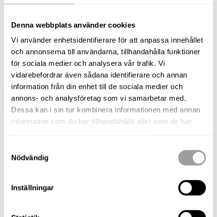
livskvalitet med generösa utrymmen och
Denna webbplats använder cookies
naturnära läge! Belägen i den fridfulla utkanten av
Odensbacken bjuder denna stora gård på en
Vi använder enhetsidentifierare för att anpassa innehållet
och annonserna till användarna, tillhandahålla funktioner
enastående boendemiljö med vidsträckta vyer
för sociala medier och analysera vår trafik. Vi
mot vackra Kilsbergen.
vidarebefordrar även sådana identifierare och annan
information från din enhet till de sociala medier och
annons- och analysföretag som vi samarbetar med.
VISA HELA BESKRIVNINGEN
BILDER
Dessa kan i sin tur kombinera informationen med annan
information som du har tillhandahållit eller som de har
Fabian Ståhl
samlat in när du har använt deras tjänster.
Fastighetsmäklare
Samtyckesval
Nödvändig
TELEFON
073-050 04 97
E-POST
Inställningar
fabian.stahl@nordafast.se
KOSTNADSFRI VÄRDERING