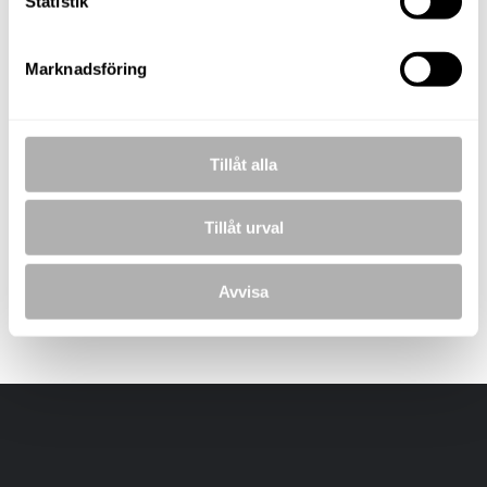
Statistik
Marknadsföring
BILDER
Tillåt alla
Drönarvy
Drönarvy
Tillåt urval
Avvisa
Laddar bilder...