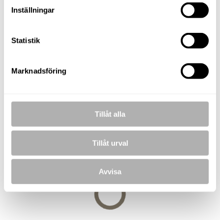
Inställningar
TELEFON
073-257 77 57
E-POST
Statistik
anton.lindstrom@nordafast.se
Marknadsföring
KOSTNADSFRI VÄRDERING
Tillåt alla
BILDER
Tillåt urval
Avvisa