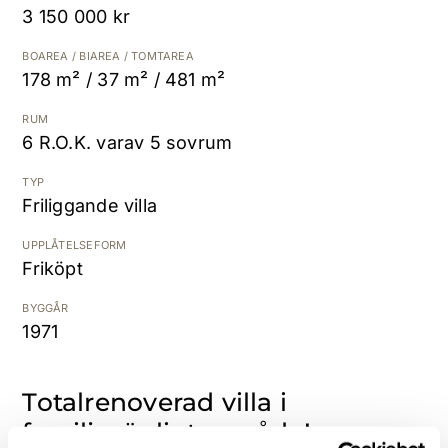
3 150 000 kr
Kostnadsfri värdering
BOAREA / BIAREA / TOMTAREA
178 m² / 37 m² / 481 m²
RUM
6 R.O.K. varav 5 sovrum
TYP
Friliggande villa
UPPLÅTELSEFORM
Friköpt
BYGGÅR
1971
Totalrenoverad villa i
familjevänligt område!