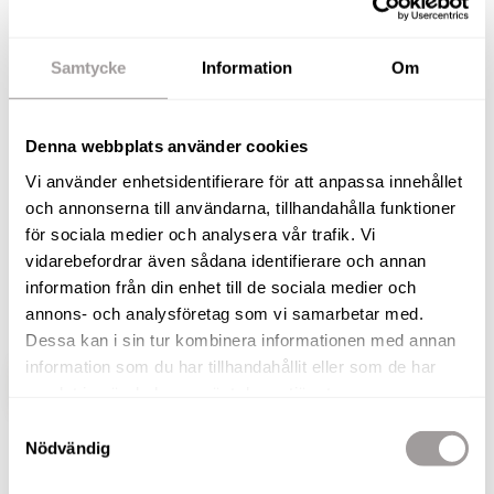
Välkomna till Bondgårdsgatan 12A och denna
totalrenoverade villa om 178 kvm med vidbyggt
Samtycke
Information
Om
garage. Här har inget lämnats åt slumpen utan
renovering skett med fingertoppskänsla för
Denna webbplats använder cookies
detaljer, färger, material och kvalitet. Alla de stora
Vi använder enhetsidentifierare för att anpassa innehållet
renoveringarna är gjorda vilket borgar för flera
och annonserna till användarna, tillhandahålla funktioner
bekymmersfria år framöver. Bland annat har
för sociala medier och analysera vår trafik. Vi
huset fått nytt tak, nya 3-glasfönster,
vidarebefordrar även sådana identifierare och annan
nyrenoverade ytskikt invändigt, nyrenoverat kök
information från din enhet till de sociala medier och
och badrum.
annons- och analysföretag som vi samarbetar med.
Dessa kan i sin tur kombinera informationen med annan
information som du har tillhandahållit eller som de har
VISA HELA BESKRIVNINGEN
BILDER
samlat in när du har använt deras tjänster.
Samtyckesval
Nödvändig
Anton Lindström
Fastighetsmäklare