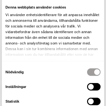
härliga utomhusytor -
Bonstorpsvägen 21E i populära
Denna webbplats använder cookies
Södra Lindhult!
Vi använder enhetsidentifierare för att anpassa innehållet
och annonserna till användarna, tillhandahålla funktioner
för sociala medier och analysera vår trafik. Vi
Bonstorpsvägen 21E i populära Södra Lindhult är
vidarebefordrar även sådana identifierare och annan
ett fint bostadsrättshus i två plan som erbjuder en
information från din enhet till de sociala medier och
bekväm och modern livsstil. På entréplanet möts
annons- och analysföretag som vi samarbetar med.
du av ett välutrustat kök med gott om plats för en
Dessa kan i sin tur kombinera informationen med annan
matgrupp, perfekt för trevliga middagar med
information som du har tillhandahållit eller som de har
familj och vänner. Här finns också ett badrum
samlat in när du har använt deras tjänster.
med dusch och ett ljust och rymligt vardagsrum
Samtyckesval
Nödvändig
där du kan koppla av och njuta av sällskapet.
Inställningar
VISA HELA BESKRIVNINGEN
BILDER
Statistik