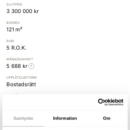
SLUTPRIS
3 300 000 kr
Kostnadsfri värdering
BOAREA
121 m²
RUM
5 R.O.K.
MÅNADSAVGIFT
5 688 kr
UPPLÅTELSEFORM
Bostadsrätt
BYGGÅR
2014
Samtycke
Information
Om
Välplanerat boende med