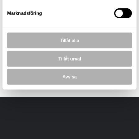
Marknadsföring
BILDER
Tillåt alla
Framsida
Kök
Badrum
Tillåt urval
Avvisa
Laddar bilder...