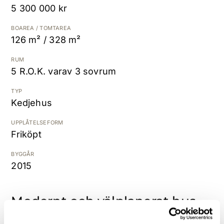
5 300 000 kr
Kostnadsfri värdering
BOAREA / TOMTAREA
126 m² / 328 m²
RUM
5 R.O.K. varav 3 sovrum
TYP
Kedjehus
UPPLÅTELSEFORM
Friköpt
BYGGÅR
2015
Modernt och välplanerat hus
med uterum, trädäck, trädgård