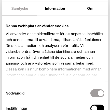
och balkong i lugnt område.
Samtycke
Information
Om
Välkommen till Bonstorpsvägen 36 – ett modernt
och smakfullt hus där stilren färgsättning, smart
Denna webbplats använder cookies
planlösning och fina materialval skapar ett hem
Vi använder enhetsidentifierare för att anpassa innehållet
att verkligen trivas i. Här erbjuds ett boende som
och annonserna till användarna, tillhandahålla funktioner
sticker ut med sina två välplanerade våningsplan,
för sociala medier och analysera vår trafik. Vi
generösa förvaringsmöjligheter och en härlig
vidarebefordrar även sådana identifierare och annan
kombination av sociala ytor och privata rum.
information från din enhet till de sociala medier och
annons- och analysföretag som vi samarbetar med.
Dessa kan i sin tur kombinera informationen med annan
VISA HELA BESKRIVNINGEN
BILDER
information som du har tillhandahållit eller som de har
samlat in när du har använt deras tjänster.
Samtyckesval
Lars Olsson
Nödvändig
Fastighetsmäklare / Delägare
TELEFON
Inställningar
076-180 24 02