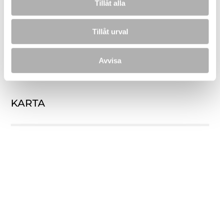
Tillåt alla
3 R.O.K.
72 m²
4 462 kr
3 045 000 
4 R.O.K.
96 m²
5 962 kr
3 845 000 
Tillåt urval
Informationen ovanför kan scrollas i sidled
Avvisa
KARTA