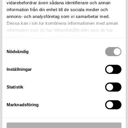
vidarebefordrar även sådana identifierare och annan
information från din enhet till de sociala medier och
Laddar bilder...
annons- och analysföretag som vi samarbetar med.
Dessa kan i sin tur kombinera informationen med annan
information som du har tillhandahållit eller som de har
samlat in när du har använt deras tjänster.
FAKTA
Samtyckesval
Nödvändig
Objekt
Inställningar
Rum
Boarea
Månadsavgift
Pris
Statistik
5 R.O.K.
116 m²
7 205 kr
4 800 000 
Marknadsföring
4 R.O.K.
89 m²
5 516 kr
4 045 000 