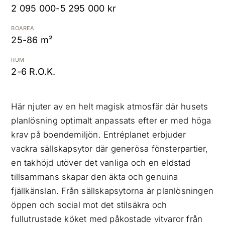
2 095 000-5 295 000 kr
Kostnadsfri värdering
BOAREA
25-86 m²
RUM
2-6 R.O.K.
Här njuter av en helt magisk atmosfär där husets
planlösning optimalt anpassats efter er med höga
krav på boendemiljön. Entréplanet erbjuder
vackra sällskapsytor där generösa fönsterpartier,
en takhöjd utöver det vanliga och en eldstad
tillsammans skapar den äkta och genuina
fjällkänslan. Från sällskapsytorna är planlösningen
öppen och social mot det stilsäkra och
fullutrustade köket med påkostade vitvaror från