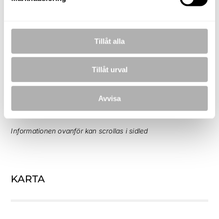
FAKTA
Tillåt alla
Objekt
Tillåt urval
Rum
Boarea
Månadsavgift
Pris
Avvisa
6 R.O.K.
86 m²
3 395 kr
5 295 000 
Informationen ovanför kan scrollas i sidled
KARTA