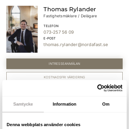
Thomas Rylander
Fastighetsmäklare / Delägare
TELEFON
073-257 56 09
E-POST
thomas.rylander@nordafast.se
INTRESSEANMÄLAN
KOSTNADSFRI VÄRDERING
Andreas Rutqvist
Samtycke
Information
Om
Fastighetsmäklare / Delägare
TELEFON
073-257 56 67
Denna webbplats använder cookies