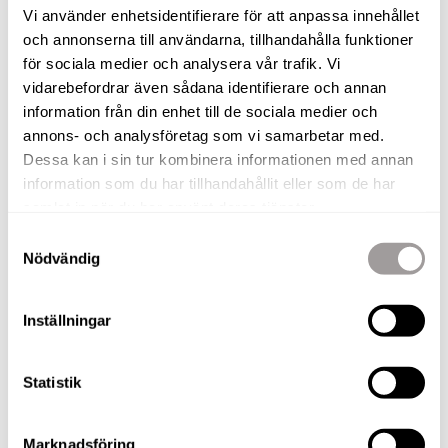
E-POST
Vi använder enhetsidentifierare för att anpassa innehållet
andreas.rutqvist@nordafast.se
och annonserna till användarna, tillhandahålla funktioner
för sociala medier och analysera vår trafik. Vi
vidarebefordrar även sådana identifierare och annan
information från din enhet till de sociala medier och
annons- och analysföretag som vi samarbetar med.
BILDER
Dessa kan i sin tur kombinera informationen med annan
information som du har tillhandahållit eller som de har
samlat in när du har använt deras tjänster.
Gatuvy
Samtyckesval
Vardagsrum
Kök
Nödvändig
Badrum
Vinterstigen
Vinterstigen pistkarta
Vinterstigen sitplan
Inställningar
Laddar bilder...
Statistik
Marknadsföring