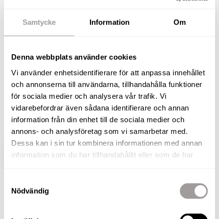
Välkommen till Brickebergsvägen 80 – En unik
Samtycke
Information
Om
70-talsvilla i populära Brickeberg!
Drömmer du om ett hem som kombinerar charm,
Denna webbplats använder cookies
rymlighet och modern komfort? Då är detta huset
Vi använder enhetsidentifierare för att anpassa innehållet
för dig! Här på Brickebergsvägen 80 väntar ett
och annonserna till användarna, tillhandahålla funktioner
generöst hem med hela 145 kvm boyta och en
för sociala medier och analysera vår trafik. Vi
vidarebefordrar även sådana identifierare och annan
fullt inredd källare på ytterligare 145 kvm – totalt
information från din enhet till de sociala medier och
290 kvm perfekt för den växande familjen.
annons- och analysföretag som vi samarbetar med.
Dessa kan i sin tur kombinera informationen med annan
information som du har tillhandahållit eller som de har
VISA HELA BESKRIVNINGEN
BILDER
samlat in när du har använt deras tjänster.
Samtyckesval
Dennis Hurtig
Nödvändig
Fastighetsmäklare