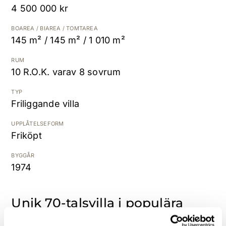
4 500 000 kr
K
BOAREA / BIAREA / TOMTAREA
145 m² / 145 m² / 1 010 m²
RUM
10 R.O.K. varav 8 sovrum
TYP
Friliggande villa
UPPLÅTELSEFORM
Friköpt
BYGGÅR
1974
Unik 70-talsvilla i populära
Brickeberg!