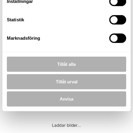
TELEFON
Inställningar
0704624469
E-POST
dennis.hurtig@nordafast.se
Statistik
KOSTNADSFRI VÄRDERING
Marknadsföring
Tillåt alla
BILDER
Tillåt urval
Avvisa
Laddar bilder...