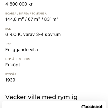
4 800 000 kr
K
BOAREA / BIAREA / TOMTAREA
144,8 m² / 67 m² / 831 m²
RUM
6 R.O.K. varav 3-4 sovrum
TYP
Friliggande villa
UPPLÅTELSEFORM
Friköpt
BYGGÅR
1939
Vacker villa med rymlig
planlösning och toppmodern