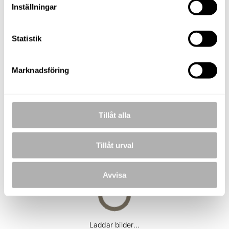
Inställningar
TELEFON
073-050 04 97
Statistik
E-POST
fabian.stahl@nordafast.se
Marknadsföring
KOSTNADSFRI VÄRDERING
Tillåt alla
BILDER
Tillåt urval
Avvisa
Laddar bilder...