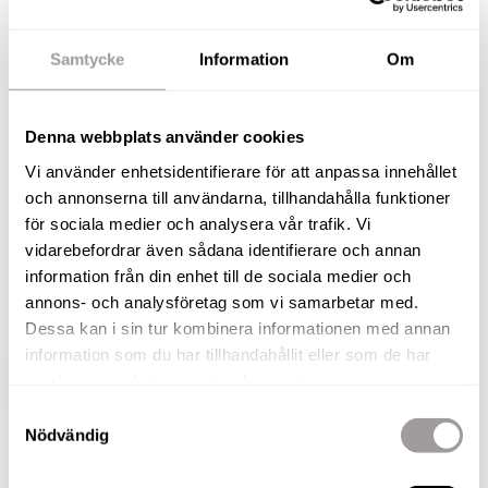
komfort på Brogatan 86!
Samtycke
Information
Om
Välkommen till denna vackra fastighet som
kombinerar modern funktionalitet med klassisk
charm. Med en generös boarea på 144,8 kvm
Denna webbplats använder cookies
fördelat på 5 rum och kök, varav 4 sovrum, är
Vi använder enhetsidentifierare för att anpassa innehållet
detta hem perfekt för den stora familjen eller för
och annonserna till användarna, tillhandahålla funktioner
dig som önskar gott om utrymme. Här finns även
för sociala medier och analysera vår trafik. Vi
vidarebefordrar även sådana identifierare och annan
en rymlig källare, utrustad med extra badrum,
information från din enhet till de sociala medier och
sovrum och gott om förvaringsmöjligheter, som
annons- och analysföretag som vi samarbetar med.
adderar både flexibilitet och funktion.
Dessa kan i sin tur kombinera informationen med annan
information som du har tillhandahållit eller som de har
samlat in när du har använt deras tjänster.
VISA HELA BESKRIVNINGEN
BILDER
Samtyckesval
Nödvändig
Fabian Ståhl
Fastighetsmäklare