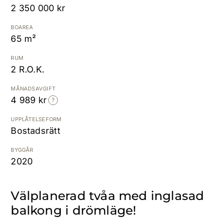
2 350 000 kr
Kostnadsfri värdering
BOAREA
65 m²
RUM
2 R.O.K.
MÅNADSAVGIFT
4 989 kr
UPPLÅTELSEFORM
Bostadsrätt
BYGGÅR
2020
Välplanerad tvåa med inglasad
balkong i drömläge!