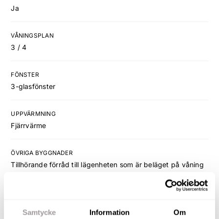
Ja
VÅNINGSPLAN
3 / 4
FÖNSTER
3-glasfönster
UPPVÄRMNING
Fjärrvärme
ÖVRIGA BYGGNADER
Tillhörande förråd till lägenheten som är beläget på våning
3.
INTERNET
Samtycke
Information
Om
Internet: Telia Tripple Play med Telia fiber och kanalpaket.