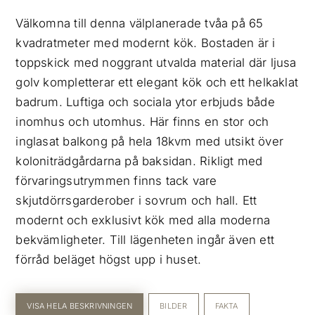
Välkomna till denna välplanerade tvåa på 65
kvadratmeter med modernt kök. Bostaden är i
toppskick med noggrant utvalda material där ljusa
golv kompletterar ett elegant kök och ett helkaklat
badrum. Luftiga och sociala ytor erbjuds både
inomhus och utomhus. Här finns en stor och
inglasat balkong på hela 18kvm med utsikt över
koloniträdgårdarna på baksidan. Rikligt med
förvaringsutrymmen finns tack vare
skjutdörrsgarderober i sovrum och hall. Ett
modernt och exklusivt kök med alla moderna
bekvämligheter. Till lägenheten ingår även ett
förråd beläget högst upp i huset.
VISA HELA BESKRIVNINGEN
BILDER
FAKTA