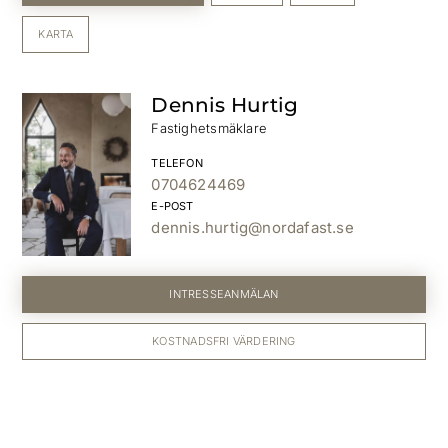
KARTA
Dennis Hurtig
Fastighetsmäklare
TELEFON
0704624469
E-POST
dennis.hurtig@nordafast.se
INTRESSEANMÄLAN
KOSTNADSFRI VÄRDERING