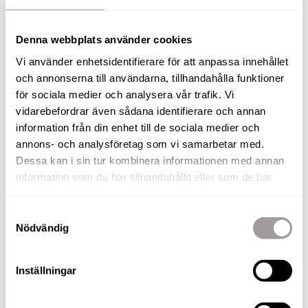
ENERGIDEKLARATION
Denna webbplats använder cookies
Ej angivet
Vi använder enhetsidentifierare för att anpassa innehållet
och annonserna till användarna, tillhandahålla funktioner
Interiör
för sociala medier och analysera vår trafik. Vi
vidarebefordrar även sådana identifierare och annan
GENERELL BESKRIVNING
information från din enhet till de sociala medier och
Hall - Välkomna! Stor och rymlig hall med vita väggar och
annons- och analysföretag som vi samarbetar med.
parkettgolv. I hallen erbjuds gott om möjligheter för
Dessa kan i sin tur kombinera informationen med annan
förvaring och avhängninsmöjligheter. Hallen erbjuder 4
information som du har tillhandahållit eller som de har
generösa garderober med skjutdörr och en spegeldörr.
samlat in när du har använt deras tjänster.
Samtyckesval
Kök - Ljust kök med parkettgolv. Maskinell utrustning i form
Nödvändig
av induktionshäll, spisfläkt, ugn, inbyggd mikro, diskmaskin
samt stor kyl/frys. I köket syns märken som Siemens.
Inställningar
Vardagsrum - Från köket når ni det öppna vardagsrummet
gott om utrymme. Ljusa väggar med parkettgolv. I