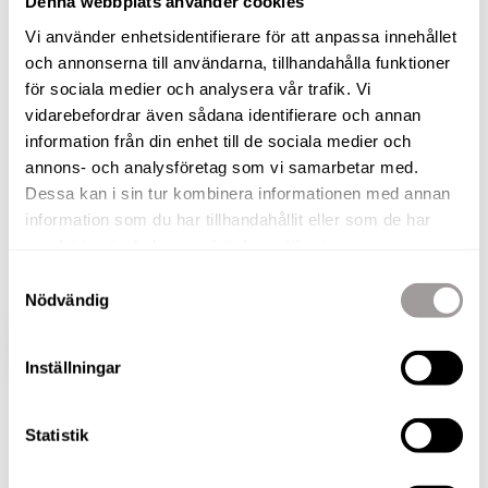
Denna webbplats använder cookies
KONTAKTA ANSVARIG MÄKLARE FÖR ATT BOKA
Vi använder enhetsidentifierare för att anpassa innehållet
och annonserna till användarna, tillhandahålla funktioner
EN VISNING!
för sociala medier och analysera vår trafik. Vi
vidarebefordrar även sådana identifierare och annan
Välkommen till Ekersgatan och denna
information från din enhet till de sociala medier och
välplanerade etta med närhet till City och Örebro
annons- och analysföretag som vi samarbetar med.
Universitet. Lägenheten präglas av stilsäkra
Dessa kan i sin tur kombinera informationen med annan
materialval och en känsla av att man får det lilla
information som du har tillhandahållit eller som de har
extra. Du kommer också att bo i en förening med
samlat in när du har använt deras tjänster.
god ekonomi och en låg avgift.
Samtyckesval
Nödvändig
VISA HELA BESKRIVNINGEN
BILDER
Inställningar
Statistik