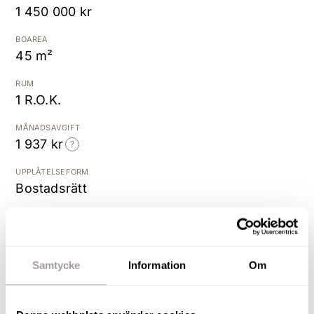
1 450 000 kr
Kostnadsfri värdering
BOAREA
45 m²
RUM
1 R.O.K.
MÅNADSAVGIFT
1 937 kr
UPPLÅTELSEFORM
Bostadsrätt
BYGGÅR
1964
Samtycke
Information
Om
Stor, stilfull och välplanerad
etta!