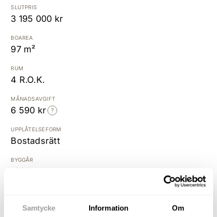
SLUTPRIS
3 195 000 kr
Kostnadsfri värdering
BOAREA
97 m²
RUM
4 R.O.K.
MÅNADSAVGIFT
6 590 kr
UPPLÅTELSEFORM
Bostadsrätt
BYGGÅR
1985
Högst upp - hiss finns - två
Samtycke
Information
Om