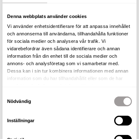
nyrenoverade badrum och ett
smakfullt kök!
Denna webbplats använder cookies
Högst upp i huset väntar denna ljusa och rymliga
Vi använder enhetsidentifierare för att anpassa innehållet
och annonserna till användarna, tillhandahålla funktioner
lägenhet – en perfekt kombination av stil, komfort
för sociala medier och analysera vår trafik. Vi
och läge!
vidarebefordrar även sådana identifierare och annan
information från din enhet till de sociala medier och
annons- och analysföretag som vi samarbetar med.
VISA HELA BESKRIVNINGEN
BILDER
Dessa kan i sin tur kombinera informationen med annan
information som du har tillhandahållit eller som de har
Gro Velta
samlat in när du har använt deras tjänster.
Fastighetsmäklare
Samtyckesval
Nödvändig
TELEFON
076-010 56 65
E-POST
Inställningar
gro.velta@nordafast.se
KOSTNADSFRI VÄRDERING