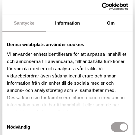
och stor tomt nära Örebro!
Välkommen till Falla 811, en stor villa med
Samtycke
Information
Om
potential och fantastiskt läge strax utanför Närkes
Kil – endast ca 18 minuter från Örebro city. Här
bor du lantligt och rofyllt med Kilsbergen som
Denna webbplats använder cookies
fond, svampskogen runt knuten, och en milsvid
Vi använder enhetsidentifierare för att anpassa innehållet
utsikt över öppna åkermarker. Ett boende med
och annonserna till användarna, tillhandahålla funktioner
för sociala medier och analysera vår trafik. Vi
karaktär, stora sällskapsytor och en tomt om hela
vidarebefordrar även sådana identifierare och annan
13 000 kvm som rymmer fruktträd, häckar,
information från din enhet till de sociala medier och
uteplatser och möjligheter för både fritid och
annons- och analysföretag som vi samarbetar med.
framtida projekt.
Dessa kan i sin tur kombinera informationen med annan
information som du har tillhandahållit eller som de har
samlat in när du har använt deras tjänster.
VISA HELA BESKRIVNINGEN
BILDER
Samtyckesval
Nödvändig