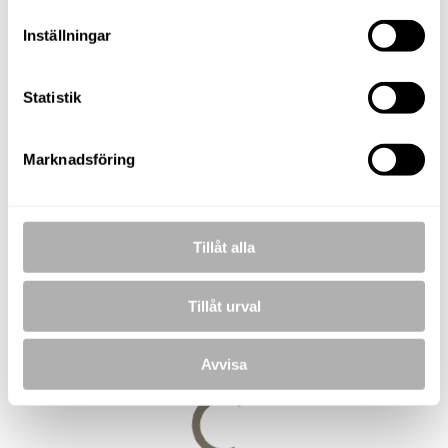
Andreas Rutqvist
Fastighetsmäklare / Delägare
Inställningar
TELEFON
073-257 56 67
Statistik
E-POST
andreas.rutqvist@nordafast.se
Marknadsföring
KOSTNADSFRI VÄRDERING
Tillåt alla
BILDER
Tillåt urval
Avvisa