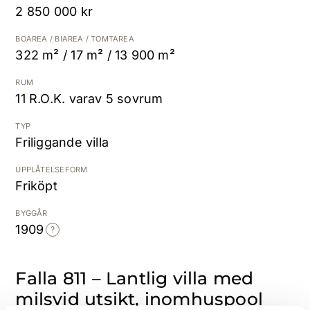
2 850 000 kr
Kostnadsfri värdering
BOAREA / BIAREA / TOMTAREA
322 m² / 17 m² / 13 900 m²
RUM
11 R.O.K. varav 5 sovrum
TYP
Friliggande villa
UPPLÅTELSEFORM
Friköpt
BYGGÅR
1909
Falla 811 – Lantlig villa med
milsvid utsikt, inomhuspool