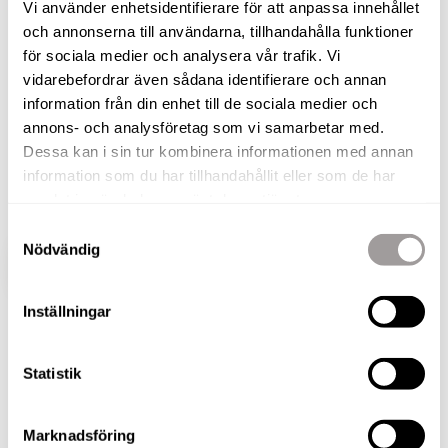
Vi använder enhetsidentifierare för att anpassa innehållet
och annonserna till användarna, tillhandahålla funktioner
På lugn återvändsgata i omåttligt populära och
för sociala medier och analysera vår trafik. Vi
barnvänliga Lanna finner ni nu detta stilfulla
vidarebefordrar även sådana identifierare och annan
parhus. Nu finns möjligheten att flytta in i detta
information från din enhet till de sociala medier och
bekväma hem som erbjuder genomtänkta och
annons- och analysföretag som vi samarbetar med.
påkostade materialval. Här bor ni ett stenkast från
Dessa kan i sin tur kombinera informationen med annan
fantastisk natur, en av Sveriges finaste golfbanor
information som du har tillhandahållit eller som de har
samlat in när du har använt deras tjänster.
samt andra bekvämligheter.
Samtyckesval
Nödvändig
VISA HELA BESKRIVNINGEN
BILDER
Inställningar
Statistik
BILDER
Marknadsföring