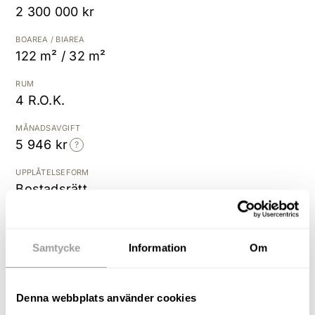
2 300 000 kr
Kostnadsfri värdering
BOAREA / BIAREA
122 m² / 32 m²
RUM
4 R.O.K.
MÅNADSAVGIFT
5 946 kr
UPPLÅTELSEFORM
Bostadsrätt
BYGGÅR
2018
Samtycke
Information
Om
Otroligt stilfullt och välskött
Denna webbplats använder cookies
parhus!