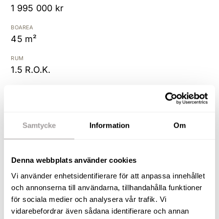
1 995 000 kr
Kostnadsfri värdering
BOAREA
45 m²
RUM
1.5 R.O.K.
MÅNADSAVGIFT
1 957 kr
UPPLÅTELSEFORM
Samtycke
Information
Om
Bostadsrätt
BYGGÅR
Denna webbplats använder cookies
2020
Vi använder enhetsidentifierare för att anpassa innehållet
och annonserna till användarna, tillhandahålla funktioner
I ett av Örebros mest attraktiva områden - Öster -
för sociala medier och analysera vår trafik. Vi
hittar vi denna optimalt planerade bostad på
vidarebefordrar även sådana identifierare och annan