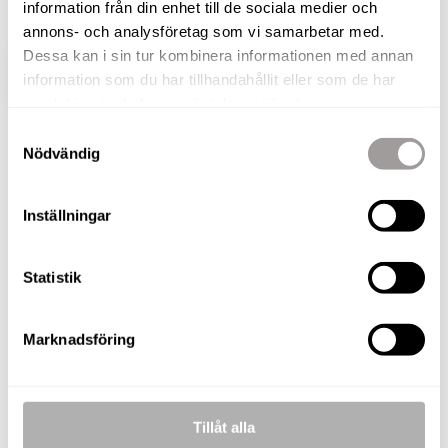
information från din enhet till de sociala medier och
Förmansgatan 8!
annons- och analysföretag som vi samarbetar med.
Dessa kan i sin tur kombinera informationen med annan
VISA HELA BESKRIVNINGEN
BILDER
information som du har tillhandahållit eller som de har
samlat in när du har använt deras tjänster.
Samtyckesval
Nödvändig
Inställningar
BILDER
Statistik
Marknadsföring
Laddar bilder...
Tillåt alla