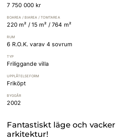
7 750 000 kr
Kostnadsfri värdering
BOAREA / BIAREA / TOMTAREA
220 m² / 15 m² / 764 m²
RUM
6 R.O.K. varav 4 sovrum
TYP
Friliggande villa
UPPLÅTELSEFORM
Friköpt
BYGGÅR
2002
Fantastiskt läge och vacker
arkitektur!