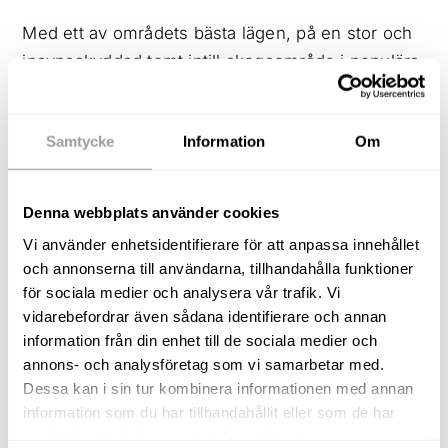
Med ett av områdets bästa lägen, på en stor och
insynsskyddad tomt intill skogsområde i populära
Bettorp, presenteras nu denna gediget byggda
och optimalt planerade familjevilla – ett hem som
Samtycke
Information
Om
kan bli ert nya drömboende! På Ginstvägen 25
bor ni på en lugn och sparsamt trafikerad gata.
Insynsskyddad baksida med underbart
Denna webbplats använder cookies
poolområde!
Vi använder enhetsidentifierare för att anpassa innehållet
och annonserna till användarna, tillhandahålla funktioner
för sociala medier och analysera vår trafik. Vi
VISA HELA BESKRIVNINGEN
BILDER
vidarebefordrar även sådana identifierare och annan
information från din enhet till de sociala medier och
Andreas Rutqvist
annons- och analysföretag som vi samarbetar med.
Dessa kan i sin tur kombinera informationen med annan
Fastighetsmäklare / Delägare
information som du har tillhandahållit eller som de har
TELEFON
samlat in när du har använt deras tjänster.
073-257 56 67