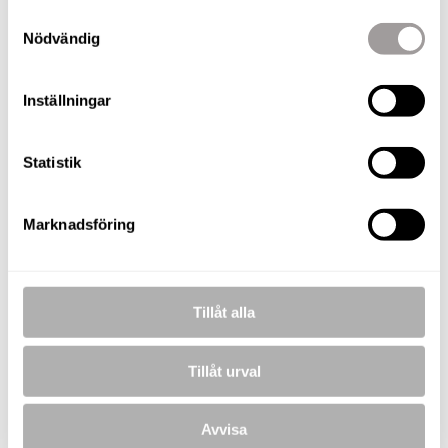
Samtyckesval
E-POST
Nödvändig
andreas.rutqvist@nordafast.se
KOSTNADSFRI VÄRDERING
Inställningar
Statistik
Lars Olsson
Fastighetsmäklare / Delägare
Marknadsföring
TELEFON
076-180 24 02
E-POST
lars.olsson@nordafast.se
Tillåt alla
Tillåt urval
Avvisa
BILDER