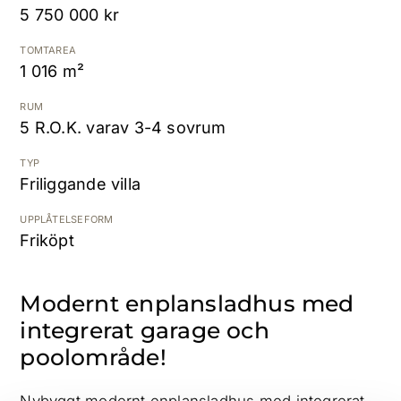
5 750 000 kr
Kostnadsfri värdering
TOMTAREA
1 016 m²
RUM
5 R.O.K. varav 3-4 sovrum
TYP
Friliggande villa
UPPLÅTELSEFORM
Friköpt
Modernt enplansladhus med
integrerat garage och
poolområde!