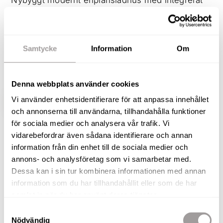
Nybyggt modernt enplansladhus med integrerat
garage och poolområde i hjärtat av Lannas
idylliska villaområde! Välkomna till Golfgatan 32
och detta hem med kvalitéer och design som
Samtycke
Information
Om
imponerar. Här bor ni i direkt anslutning till
Lannas golfbana med helt magiska omgivningar.
Denna webbplats använder cookies
Vi använder enhetsidentifierare för att anpassa innehållet
VISA HELA BESKRIVNINGEN
BILDER
och annonserna till användarna, tillhandahålla funktioner
för sociala medier och analysera vår trafik. Vi
vidarebefordrar även sådana identifierare och annan
Andreas Rutqvist
information från din enhet till de sociala medier och
Fastighetsmäklare / Delägare
annons- och analysföretag som vi samarbetar med.
TELEFON
Dessa kan i sin tur kombinera informationen med annan
073-257 56 67
information som du har tillhandahållit eller som de har
E-POST
samlat in när du har använt deras tjänster.
andreas.rutqvist@nordafast.se
Samtyckesval
Nödvändig