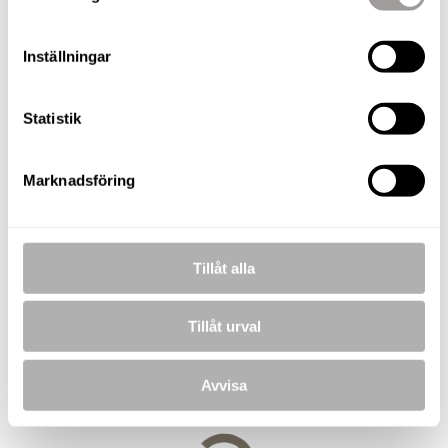
KOSTNADSFRI VÄRDERING
Inställningar
Lars Olsson
Fastighetsmäklare / Delägare
Statistik
TELEFON
076-180 24 02
Marknadsföring
E-POST
lars.olsson@nordafast.se
Tillåt alla
Tillåt urval
BILDER
Avvisa