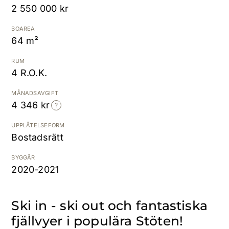
2 550 000 kr
Kostnadsfri värdering
BOAREA
64 m²
RUM
4 R.O.K.
MÅNADSAVGIFT
4 346 kr
UPPLÅTELSEFORM
Bostadsrätt
BYGGÅR
2020-2021
Ski in - ski out och fantastiska
fjällvyer i populära Stöten!