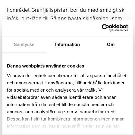
I området Granfjällspisten bor du med smidigt ski
in/ski out-läge till Sälens bästa skidåkning, som
dessutom kombineras med ett av hela
Sälenfjällens finaste vylägen. Här kan du njuta av
en andlöst vacker miljö med milsvid utsikt över
Samtycke
Information
Om
de svenska och norska fjällen. Nu har du
möjlighet att bli ägare till ett modernt fjällboende,
Denna webbplats använder cookies
med hög standard och alla bekvämligheter som
Vi använder enhetsidentifierare för att anpassa innehållet
kan tänkas behövas för en optimal fjällvistelse!
och annonserna till användarna, tillhandahålla funktioner
för sociala medier och analysera vår trafik. Vi
vidarebefordrar även sådana identifierare och annan
VISA HELA BESKRIVNINGEN
BILDER
information från din enhet till de sociala medier och
annons- och analysföretag som vi samarbetar med.
Terése Olsson
Dessa kan i sin tur kombinera informationen med annan
Fastighetsmäklare / Delägare
information som du har tillhandahållit eller som de har
samlat in när du har använt deras tjänster.