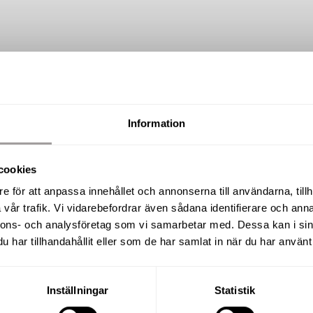
Information
SÅLD
NYPRODUKTION
cookies
Hasstorpsvägen 4
e för att anpassa innehållet och annonserna till användarna, tillh
vår trafik. Vi vidarebefordrar även sådana identifierare och anna
nnons- och analysföretag som vi samarbetar med. Dessa kan i sin
har tillhandahållit eller som de har samlat in när du har använt 
TOMTAREA
RUM
1 238 m²
5 R.O
Inställningar
Statistik
UPPLÅTELSEFORM
BYGGÅR