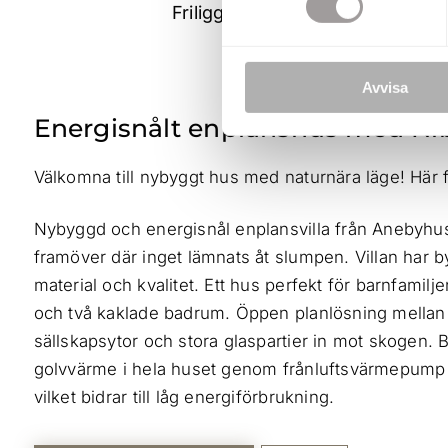
Friliggande villa
Avvisa
Energisnålt enplanshus med Ni
Välkomna till nybyggt hus med naturnära läge! Här 
Nybyggd och energisnål enplansvilla från Anebyhus
framöver där inget lämnats åt slumpen. Villan har b
material och kvalitet. Ett hus perfekt för barnfamil
och två kaklade badrum. Öppen planlösning mellan
sällskapsytor och stora glaspartier in mot skogen
golvvärme i hela huset genom frånluftsvärmepump 
vilket bidrar till låg energiförbrukning.