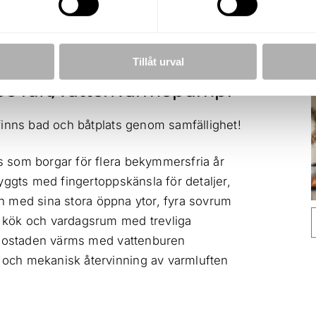
Friköpt
2022
Tillåt urval
be luft/vattenvärmepump!
finns bad och båtplats genom samfällighet!
 som borgar för flera bekymmersfria år
yggts med fingertoppskänsla för detaljer,
jen med sina stora öppna ytor, fyra sovrum
 kök och vardagsrum med trevliga
. Bostaden värms med vattenburen
och mekanisk återvinning av varmluften