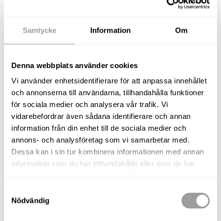
Nu saluförs denna villa med friköpt tomt i
attraktiva och barnvänliga Almby! Här bor ni på
bekvämt avstånd från centrum med närhet till
Samtycke
Information
Om
såväl skola som förskola.
Denna webbplats använder cookies
VISA HELA BESKRIVNINGEN
BILDER
Vi använder enhetsidentifierare för att anpassa innehållet
och annonserna till användarna, tillhandahålla funktioner
för sociala medier och analysera vår trafik. Vi
Andreas Rutqvist
vidarebefordrar även sådana identifierare och annan
Fastighetsmäklare / Delägare
information från din enhet till de sociala medier och
TELEFON
annons- och analysföretag som vi samarbetar med.
073-257 56 67
Dessa kan i sin tur kombinera informationen med annan
E-POST
information som du har tillhandahållit eller som de har
andreas.rutqvist@nordafast.se
samlat in när du har använt deras tjänster.
Samtyckesval
KOSTNADSFRI VÄRDERING
Nödvändig