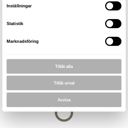
Inställningar
Gabriel Damar
Fastighetsmäklare
Statistik
TELEFON
073-257 56 66
E-POST
Marknadsföring
gabriel.damar@nordafast.se
Tillåt alla
BILDER
Tillåt urval
Avvisa