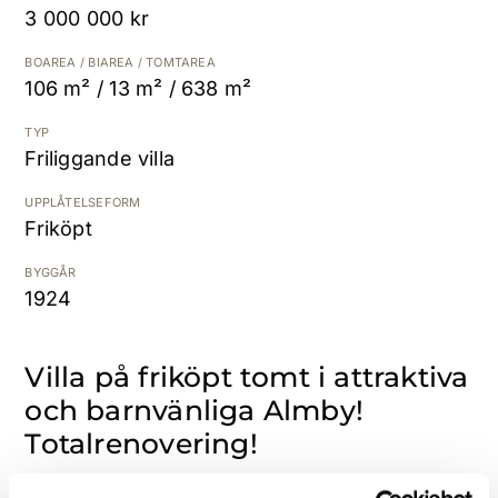
3 000 000 kr
Kostnadsfri värdering
BOAREA / BIAREA / TOMTAREA
106 m² / 13 m² / 638 m²
TYP
Friliggande villa
UPPLÅTELSEFORM
Friköpt
BYGGÅR
1924
Villa på friköpt tomt i attraktiva
och barnvänliga Almby!
Totalrenovering!