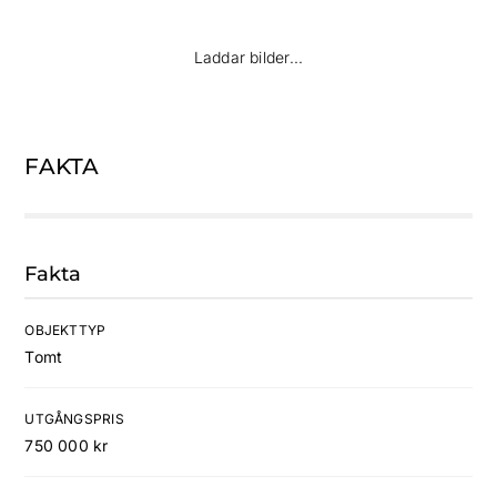
Vy mot dalgången i väster
Laddar bilder...
FAKTA
Fakta
OBJEKTTYP
Tomt
UTGÅNGSPRIS
750 000 kr