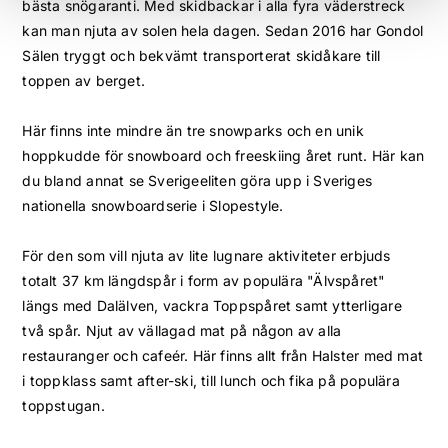
bästa snögaranti. Med skidbackar i alla fyra väderstreck
kan man njuta av solen hela dagen. Sedan 2016 har Gondol
Sälen tryggt och bekvämt transporterat skidåkare till
toppen av berget.
Här finns inte mindre än tre snowparks och en unik
hoppkudde för snowboard och freeskiing året runt. Här kan
du bland annat se Sverigeeliten göra upp i Sveriges
nationella snowboardserie i Slopestyle.
För den som vill njuta av lite lugnare aktiviteter erbjuds
totalt 37 km längdspår i form av populära "Älvspåret"
längs med Dalälven, vackra Toppspåret samt ytterligare
två spår. Njut av vällagad mat på någon av alla
restauranger och cafeér. Här finns allt från Halster med mat
i toppklass samt after-ski, till lunch och fika på populära
toppstugan.