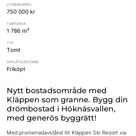
UTGÅNGSPRIS
750 000 kr
Kostnadsfri värdering
TOMTAREA
1 786 m²
TYP
Tomt
UPPLÅTELSEFORM
Friköpt
Nytt bostadsområde med
Kläppen som granne. Bygg din
drömbostad i Höknäsvallen,
med generös byggrätt!
Med promenadavstånd till Kläppen Ski Resort via