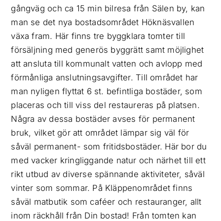
gångväg och ca 15 min bilresa från Sälen by, kan
man se det nya bostadsområdet Höknäsvallen
växa fram. Här finns tre byggklara tomter till
försäljning med generös byggrätt samt möjlighet
att ansluta till kommunalt vatten och avlopp med
förmånliga anslutningsavgifter. Till området har
man nyligen flyttat 6 st. befintliga bostäder, som
placeras och till viss del restaureras på platsen.
Några av dessa bostäder avses för permanent
bruk, vilket gör att området lämpar sig väl för
såväl permanent- som fritidsbostäder. Här bor du
med vacker kringliggande natur och närhet till ett
rikt utbud av diverse spännande aktiviteter, såväl
vinter som sommar. På Kläppenområdet finns
såväl matbutik som caféer och restauranger, allt
inom räckhåll från Din bostad! Från tomten kan