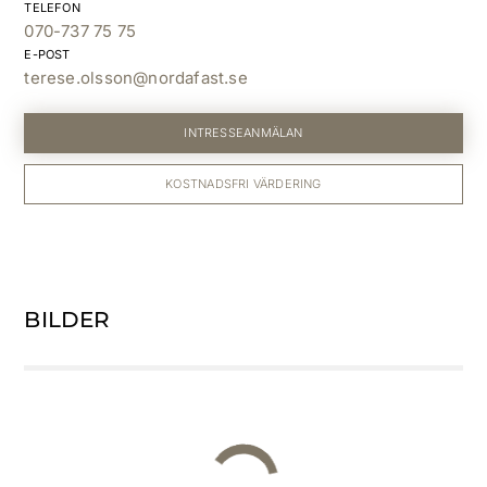
TELEFON
070-737 75 75
E-POST
terese.olsson@nordafast.se
INTRESSEANMÄLAN
KOSTNADSFRI VÄRDERING
BILDER
Vy mot toppstugan, på andra sidan gatan