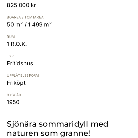
825 000 kr
Kostnadsfri värdering
BOAREA / TOMTAREA
50 m² / 1 499 m²
RUM
1 R.O.K.
TYP
Fritidshus
UPPLÅTELSEFORM
Friköpt
BYGGÅR
1950
Sjönära sommaridyll med
naturen som granne!