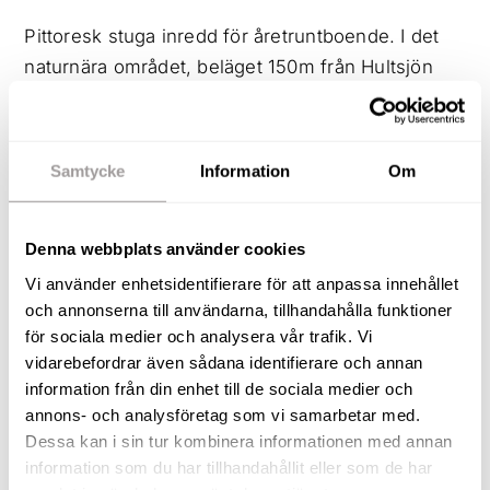
Pittoresk stuga inredd för åretruntboende. I det
naturnära området, beläget 150m från Hultsjön
ligger denna tomt på hela 1499kvm där
möjligheterna är oändliga. I huset erbjuds ett
vardagsrum med plats för bäddsoffa och mindre
Samtycke
Information
Om
matgrupp samt tv. Det moderna köket erbjuder
fräscha vitvaror och arbetsyta för matlagning.
Denna webbplats använder cookies
Från köket nås badrummet som erbjuder dusch,
tvättmaskin och WC. Runt huset kan ni inreda den
Vi använder enhetsidentifierare för att anpassa innehållet
och annonserna till användarna, tillhandahålla funktioner
90kvm stora altanen inför mysiga sommarkvällar.
för sociala medier och analysera vår trafik. Vi
På tomten möts man av den grusade uppfarten
vidarebefordrar även sådana identifierare och annan
med gott om parkeringsmöjligheter. På tomten
information från din enhet till de sociala medier och
erbjuds även en redskapsbod med
annons- och analysföretag som vi samarbetar med.
förvaringsmöjligheter. Här får ni ett fridfullt
Dessa kan i sin tur kombinera informationen med annan
fritidsboende med tillgång till bad, fiske, bär- och
information som du har tillhandahållit eller som de har