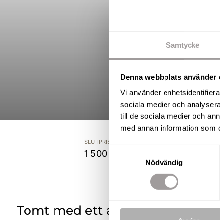
Samtycke
Denna webbplats använder 
Vi använder enhetsidentifierar
sociala medier och analysera 
till de sociala medier och a
med annan information som du 
SLUTPRIS
TO
Samtyckesval
1 500 000 kr
1 
Nödvändig
Tomt med ett av Lannas bästa l