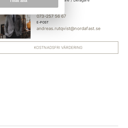
Tillåt alla
TELEFON
073-257 56 67
E-POST
andreas.rutqvist@nordafast.se
KOSTNADSFRI VÄRDERING