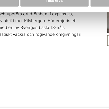
Tillåt urval
återvändsgata mot grönområde och fin
t och uppföra ert drömhem i expansiva,
v utsikt mot Kilsbergen. Här erbjuds ett
 med en av Sveriges bästa 18-håls
tastiskt vackra och rogivande omgivningar!