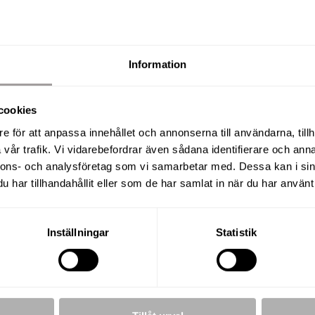
Information
SÅLD
cookies
Inspelsgatan 34, Lanna
e för att anpassa innehållet och annonserna till användarna, tillh
vår trafik. Vi vidarebefordrar även sådana identifierare och anna
nnons- och analysföretag som vi samarbetar med. Dessa kan i sin
har tillhandahållit eller som de har samlat in när du har använt 
MTAREA
TYP
083 m²
Tomt
Inställningar
Statistik
ägen!