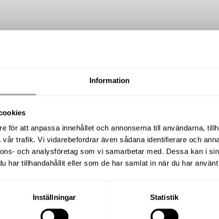
Information
SÅLD
cookies
Isgatan 7, Centralt Öster
e för att anpassa innehållet och annonserna till användarna, tillh
vår trafik. Vi vidarebefordrar även sådana identifierare och anna
nnons- och analysföretag som vi samarbetar med. Dessa kan i sin
har tillhandahållit eller som de har samlat in när du har använt 
BOAREA
RUM
91 m²
4 R.O
Inställningar
Statistik
UPPLÅTELSEFORM
BYGGÅR