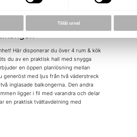
Bostadsrätt
2012
Tillåt urval
alkonger!
nhet! Här disponerar du över 4 rum & kök
öts du av en praktisk hall med snygga
erbjuder en öppen planlösning mellan
u generöst med ljus från två väderstreck
 två inglasade balkongerna. Den andra
mmen ligger i fil med varandra och delar
ar en praktisk tvättavdelning med