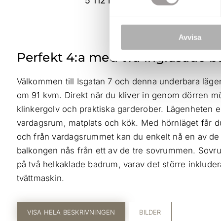
5 112 kr
Avvisa
Perfekt 4:a med två inglasade b
Välkommen till Isgatan 7 och denna underbara läge
om 91 kvm. Direkt när du kliver in genom dörren m
klinkergolv och praktiska garderober. Lägenheten 
vardagsrum, matplats och kök. Med hörnläget får d
och från vardagsrummet kan du enkelt nå en av de
balkongen nås från ett av de tre sovrummen. Sovru
på två helkaklade badrum, varav det större inkluder
tvättmaskin.
VISA HELA BESKRIVNINGEN
BILDER