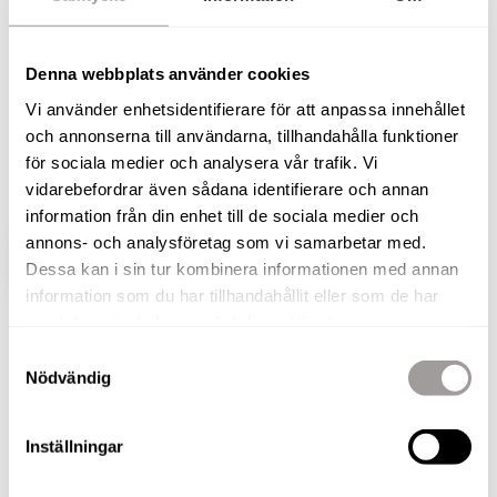
Vi hälsar varmt välkomna till Kasten Ottergatan 2!
Låt denna gulliga lilla lya bli din!
Denna webbplats använder cookies
Vi använder enhetsidentifierare för att anpassa innehållet
Högt upp i huset - med hiss - finns denna
och annonserna till användarna, tillhandahålla funktioner
charmiga lilla lägenhet. Låg månadsavgift i en
för sociala medier och analysera vår trafik. Vi
stabil och välskött bostadsrättsförening.
vidarebefordrar även sådana identifierare och annan
information från din enhet till de sociala medier och
annons- och analysföretag som vi samarbetar med.
VISA HELA BESKRIVNINGEN
BILDER
Dessa kan i sin tur kombinera informationen med annan
information som du har tillhandahållit eller som de har
samlat in när du har använt deras tjänster.
Gro Velta
Samtyckesval
Fastighetsmäklare
Nödvändig
TELEFON
076-010 56 65
Inställningar
E-POST
gro.velta@nordafast.se