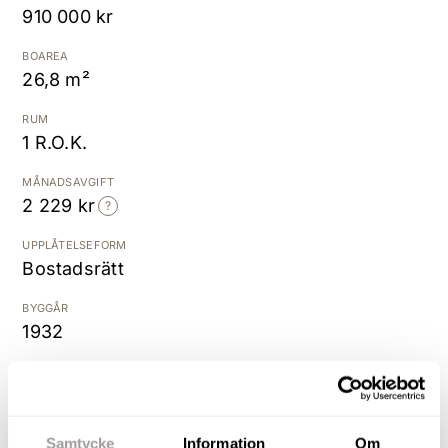
910 000 kr
Kostnadsfri värdering
BOAREA
26,8 m²
RUM
1 R.O.K.
MÅNADSAVGIFT
2 229 kr
UPPLÅTELSEFORM
Bostadsrätt
BYGGÅR
1932
Låt denna gulliga lilla lya bli
din!
Samtycke
Information
Om