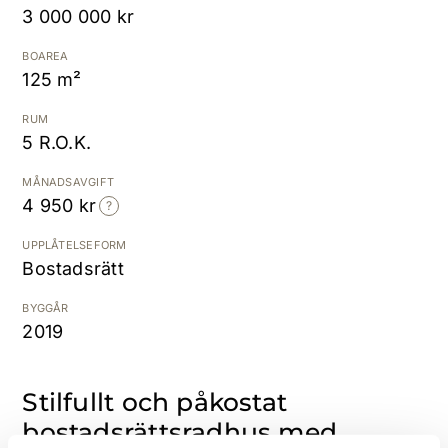
3 000 000 kr
K
BOAREA
125 m²
RUM
5 R.O.K.
MÅNADSAVGIFT
4 950 kr
UPPLÅTELSEFORM
Bostadsrätt
BYGGÅR
2019
Stilfullt och påkostat
bostadsrättsradhus med