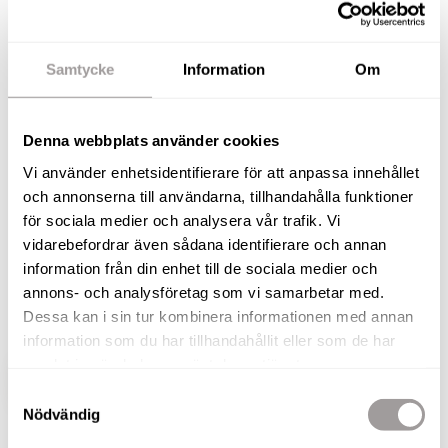
gavelläge i expansiva och
familjevänliga Runnaby!
Samtycke
Information
Om
Stilfullt och påkostat bostadsrättsradhus med
gavelläge i expansiva och familjevänliga
Denna webbplats använder cookies
Runnaby! Snart kan vi hälsa er familj välkomna till
Vi använder enhetsidentifierare för att anpassa innehållet
detta vackra och lättskötta hem med ett rogivande
och annonserna till användarna, tillhandahålla funktioner
och lantligt läge på bekvämt avstånd från Örebro
för sociala medier och analysera vår trafik. Vi
city. Här erbjuds ni en riktigt trivsam villakänsla
vidarebefordrar även sådana identifierare och annan
tack vare både egen trädgård med uteplatser och
information från din enhet till de sociala medier och
parkeringsplatser precis intill huset. Här kan ni
annons- och analysföretag som vi samarbetar med.
direkt flytta in och börja njuta av ert nya boende!
Dessa kan i sin tur kombinera informationen med annan
information som du har tillhandahållit eller som de har
samlat in när du har använt deras tjänster.
VISA HELA BESKRIVNINGEN
BILDER
Samtyckesval
Nödvändig