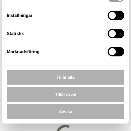
Gro Velta
Inställningar
Fastighetsmäklare
TELEFON
Statistik
076-010 56 65
E-POST
gro.velta@nordafast.se
Marknadsföring
KOSTNADSFRI VÄRDERING
Tillåt alla
Tillåt urval
BILDER
Avvisa