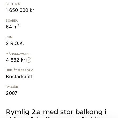
SLUTPRIS
1 650 000 kr
Kostnadsfri värdering
BOAREA
64 m²
RUM
2 R.O.K.
MÅNADSAVGIFT
4 882 kr
UPPLÅTELSEFORM
Bostadsrätt
BYGGÅR
2007
Rymlig 2:a med stor balkong i