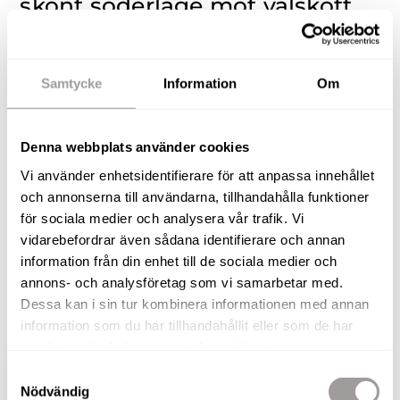
skönt söderläge mot välskött
innergård!
Välkommen till denna generösa och
Samtycke
Information
Om
väldisponerade 2:a, belägen på andra våningen.
Lägenheten har klassiska materialval och en
Denna webbplats använder cookies
underbar balkong i skönt söderläge mot den fina
innergården. Bostaden erbjuder ett fint kök med
Vi använder enhetsidentifierare för att anpassa innehållet
och annonserna till användarna, tillhandahålla funktioner
god plats för matbord vid fönstret, ett rymligt
för sociala medier och analysera vår trafik. Vi
vardagsrum i vinkel och från rummet är det
vidarebefordrar även sådana identifierare och annan
utgång till balkongen. Ett väl tilltaget sovrum med
information från din enhet till de sociala medier och
rymlig klädkammare och ett helkaklat fint badrum
annons- och analysföretag som vi samarbetar med.
med golvvärme. Genomgående ekparkett och
Dessa kan i sin tur kombinera informationen med annan
ljusa väggar.
information som du har tillhandahållit eller som de har
samlat in när du har använt deras tjänster.
Samtyckesval
VISA HELA BESKRIVNINGEN
BILDER
Nödvändig