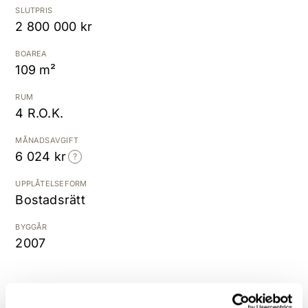
SLUTPRIS
2 800 000 kr
Kostnadsfri värdering
BOAREA
109 m²
RUM
4 R.O.K.
MÅNADSAVGIFT
6 024 kr
UPPLÅTELSEFORM
Bostadsrätt
BYGGÅR
2007
Rymlig och välplanerad 4:a om