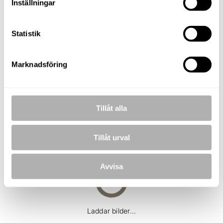
TELEFON
Inställningar
076-180 24 02
E-POST
lars.olsson@nordafast.se
Statistik
KOSTNADSFRI VÄRDERING
Marknadsföring
Tillåt alla
BILDER
Tillåt urval
Avvisa
Laddar bilder...