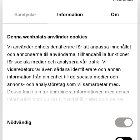
109 kvm med inglasad balkong
i söderläge och social
Samtycke
Information
Om
planlösning!
På attraktiva Ladugårdsängen och med adressen
Denna webbplats använder cookies
Landbotorpsallén 21C erbjuds nu denna
Vi använder enhetsidentifierare för att anpassa innehållet
välplanerade fyrarummare om generösa 109 kvm
och annonserna till användarna, tillhandahålla funktioner
för sociala medier och analysera vår trafik. Vi
– ett hem som kombinerar sociala ytor, bra
vidarebefordrar även sådana identifierare och annan
planlösning och ett bekvämt läge med både city
information från din enhet till de sociala medier och
och natur nära till hands.
annons- och analysföretag som vi samarbetar med.
Dessa kan i sin tur kombinera informationen med annan
information som du har tillhandahållit eller som de har
VISA HELA BESKRIVNINGEN
BILDER
samlat in när du har använt deras tjänster.
Samtyckesval
Lars Olsson
Nödvändig
Fastighetsmäklare / Delägare