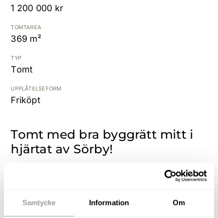
1 200 000 kr
Kostnadsfri värdering
TOMTAREA
369 m²
TYP
Tomt
UPPLÅTELSEFORM
Friköpt
Tomt med bra byggrätt mitt i
hjärtat av Sörby!
Mitt i hjärtat av barnvänliga Sörby ges ni nu
möjlighet att uppföra ert eget drömboende efter
önskemål!
Samtycke
Information
Om