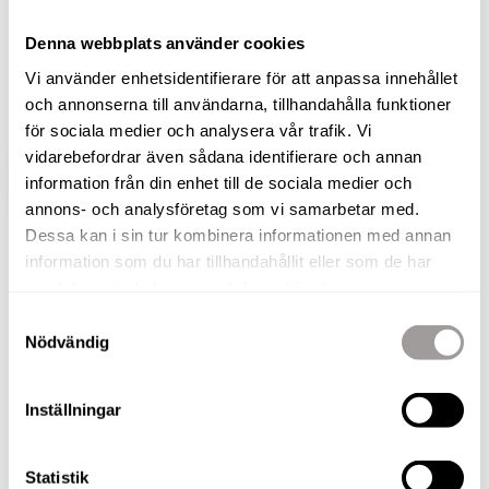
Kommunalt VA samt fiber. Tomten är inte knuten
Denna webbplats använder cookies
till någon husleverantör vilket ger möjlighet att
välja fritt bland olika leverantörer och
Vi använder enhetsidentifierare för att anpassa innehållet
och annonserna till användarna, tillhandahålla funktioner
husmodeller.
för sociala medier och analysera vår trafik. Vi
vidarebefordrar även sådana identifierare och annan
VISA HELA BESKRIVNINGEN
BILDER
information från din enhet till de sociala medier och
annons- och analysföretag som vi samarbetar med.
Dessa kan i sin tur kombinera informationen med annan
Andreas Rutqvist
information som du har tillhandahållit eller som de har
Fastighetsmäklare / Delägare
samlat in när du har använt deras tjänster.
Samtyckesval
TELEFON
Nödvändig
073-257 56 67
E-POST
andreas.rutqvist@nordafast.se
Inställningar
KOSTNADSFRI VÄRDERING
Statistik