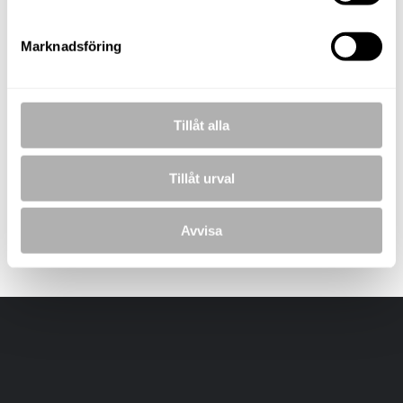
Marknadsföring
BILDER
Tillåt alla
Landstormsvägen
Tillåt urval
Avvisa
Laddar bilder...