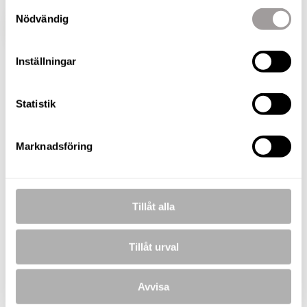
Samtyckesval
Nödvändig
VISA HELA BESKRIVNINGEN
BILDER
Inställningar
Lars Olsson
Fastighetsmäklare / Delägare
Statistik
TELEFON
076-180 24 02
Marknadsföring
E-POST
lars.olsson@nordafast.se
KOSTNADSFRI VÄRDERING
Tillåt alla
Tillåt urval
BILDER
Avvisa