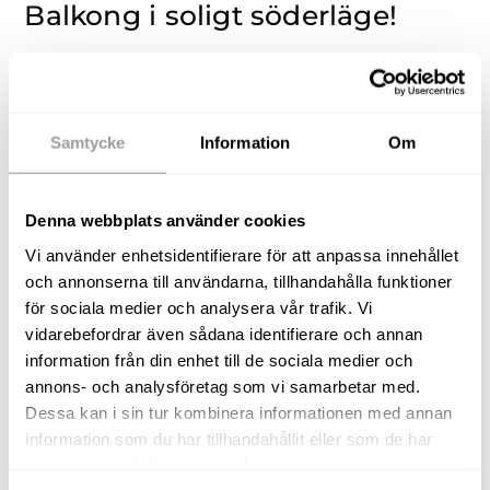
Balkong i soligt söderläge!
Välkomna till Ledgränd 52 och denna fina och
välplanerade lägenhet med inglasad balkong i fritt
läge!
Samtycke
Information
Om
Välkomnande hall med gott om utrymme för
avhängning av ytterkläder. Från hallen kommer du
Denna webbplats använder cookies
vidare in i bostadens kök som har plats för ett
Vi använder enhetsidentifierare för att anpassa innehållet
stort köksbord. Från köket har du fin utsikt över
och annonserna till användarna, tillhandahålla funktioner
för sociala medier och analysera vår trafik. Vi
innergården. Inbjudande och ljust vardagsrum,
vidarebefordrar även sådana identifierare och annan
härifrån når du balkongen som har ett fint och
information från din enhet till de sociala medier och
ostört läge. Två bra sovrum samt separat wc och
annons- och analysföretag som vi samarbetar med.
badrum som renoverats i samband med
Dessa kan i sin tur kombinera informationen med annan
föreningens stambyte. Badrummet är utrustat
information som du har tillhandahållit eller som de har
med dusch, wc, tvättmaskin och torktumlare.
samlat in när du har använt deras tjänster.