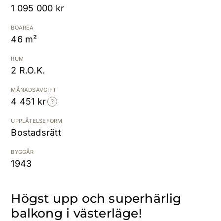
1 095 000 kr
Kostnadsfri värdering
BOAREA
46 m²
RUM
2 R.O.K.
MÅNADSAVGIFT
4 451 kr
UPPLÅTELSEFORM
Bostadsrätt
BYGGÅR
1943
Högst upp och superhärlig
balkong i västerläge!