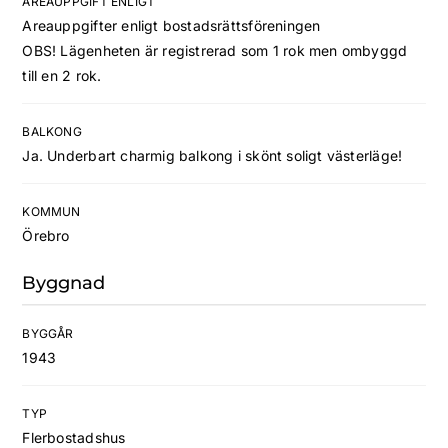
AREAUPPGIFT ENLIGT
Areauppgifter enligt bostadsrättsföreningen
OBS! Lägenheten är registrerad som 1 rok men ombyggd
till en 2 rok.
BALKONG
Ja. Underbart charmig balkong i skönt soligt västerläge!
KOMMUN
Örebro
Byggnad
BYGGÅR
1943
TYP
Flerbostadshus