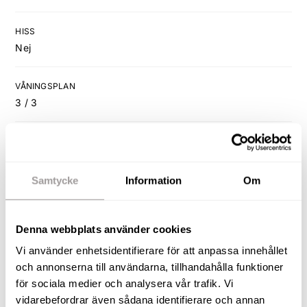
HISS
Nej
VÅNINGSPLAN
3 / 3
FÖNSTER
3-glasfönster
Samtycke
Information
Om
UPPVÄRMNING
Fjärrvärme
Denna webbplats använder cookies
Vi använder enhetsidentifierare för att anpassa innehållet
ÖVRIGA BYGGNADER
och annonserna till användarna, tillhandahålla funktioner
Förråd som tillhör lägenheten finns, ett på vinden och ett i
för sociala medier och analysera vår trafik. Vi
källaren.
vidarebefordrar även sådana identifierare och annan
Gemensam tvättstuga finns i källaren.