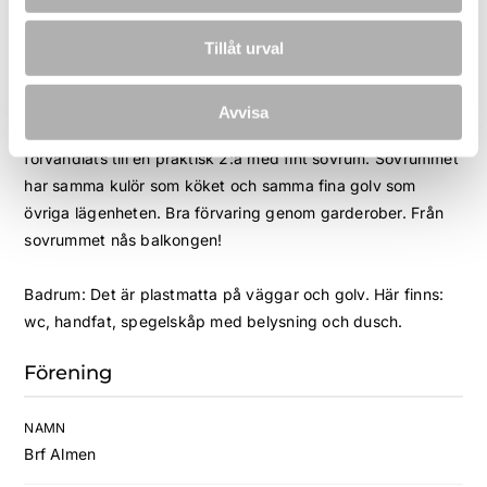
Vardagsrum: Gosa in dig i detta vardagsrum! Samma fina
Tillåt urval
varma gröna färgen på väggarna gör detta rum så trevligt!
Fönster mot villaområdet ger fint ljus.
Avvisa
Sovrum: Lägenheten är från början en stor 1:a - men har
förvandlats till en praktisk 2:a med fint sovrum. Sovrummet
har samma kulör som köket och samma fina golv som
övriga lägenheten. Bra förvaring genom garderober. Från
sovrummet nås balkongen!
Badrum: Det är plastmatta på väggar och golv. Här finns:
wc, handfat, spegelskåp med belysning och dusch.
Förening
NAMN
Brf Almen