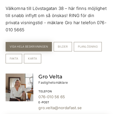
Välkomna till Lövstagatan 38 – här finns möjlighet
till snabb inflytt om så önskas! RING för din
privata visningstid - mäklare Gro har telefon 076-
010 5665
VISA HELA BESKRIVNINGEN
BILDER
PLANLÖSNING
FAKTA
KARTA
Gro Velta
Fastighetsmäklare
TELEFON
076-010 56 65
E-POST
gro.velta@nordafast.se