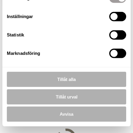
Inställningar
Roland Karlsson
Fastighetsmäklare
Statistik
TELEFON
073-257 56 68
E-POST
Marknadsföring
roland.karlsson@nordafast.se
KOSTNADSFRI VÄRDERING
Tillåt alla
Tillåt urval
BILDER
Avvisa
Januari 2025
Januari 2025
Januari 2025