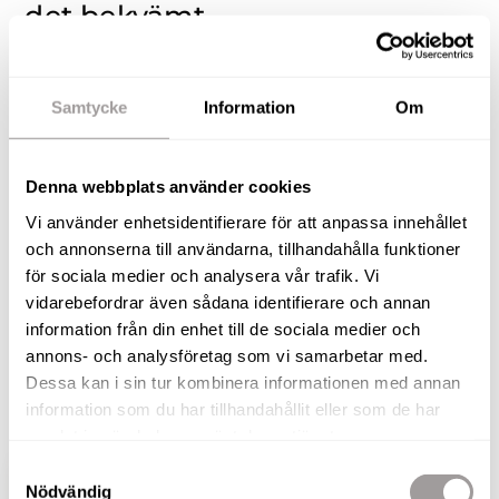
det bekvämt
I kvarteret Lummern presenterar vi nu ett mycket
fräscht parhus där alla väggar är nymålade och
Samtycke
Information
Om
många golv har fått ny fin ekparkett. Alla
innerdörrar och ytterdörrar är utbytta 2019 också
Denna webbplats använder cookies
samt nya fönster. På södersidan om huset ligger
Vi använder enhetsidentifierare för att anpassa innehållet
det inglasade uterummet med många soltimmar
och annonserna till användarna, tillhandahålla funktioner
och här finns lekplats alldeles utanför och carport
för sociala medier och analysera vår trafik. Vi
nära intill. Du bor nära förskola och naturen där
vidarebefordrar även sådana identifierare och annan
Bergaskogen erbjuder motionsspår och härlig
information från din enhet till de sociala medier och
ekskog för rekreation. Detta är huset för dej som
annons- och analysföretag som vi samarbetar med.
prioriterar att flytta in i ett redan renoverat och fint
Dessa kan i sin tur kombinera informationen med annan
information som du har tillhandahållit eller som de har
boende!
samlat in när du har använt deras tjänster.
Samtyckesval
VISA HELA BESKRIVNINGEN
BILDER
Nödvändig