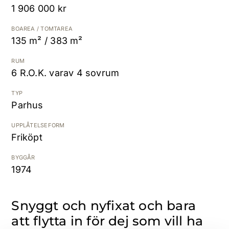
1 906 000 kr
Kostnadsfri värdering
BOAREA / TOMTAREA
135 m² / 383 m²
RUM
6 R.O.K. varav 4 sovrum
TYP
Parhus
UPPLÅTELSEFORM
Friköpt
BYGGÅR
1974
Snyggt och nyfixat och bara
att flytta in för dej som vill ha