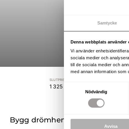
Samtycke
Denna webbplats använder 
Vi använder enhetsidentifierar
sociala medier och analysera 
till de sociala medier och a
med annan information som du 
SLUTPRIS
TO
Samtyckesval
1 325 000 kr
87
Nödvändig
Bygg drömhemmet i idylliska G
Avvisa