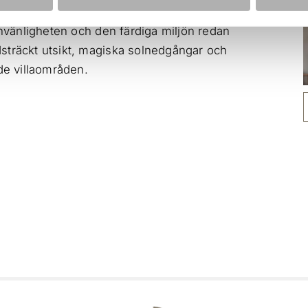
röna Sörby, Kumla, Där vatten och avlopp är
rnvänligheten och den färdiga miljön redan
sträckt utsikt, magiska solnedgångar och
ade villaområden.