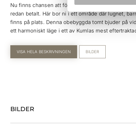
Nu finns chansen att förvärva den bästa tomten i G
redan betalt. Här bor ni i ett område där lugnet, ba
finns på plats. Denna obebyggda tomt bjuder på vid
ett harmoniskt läge i ett av Kumlas mest eftertrakt
VISA HELA BESKRIVNINGEN
BILDER
BILDER