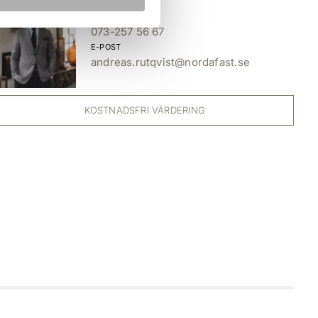
TELEFON
073-257 56 67
E-POST
andreas.rutqvist@nordafast.se
KOSTNADSFRI VÄRDERING