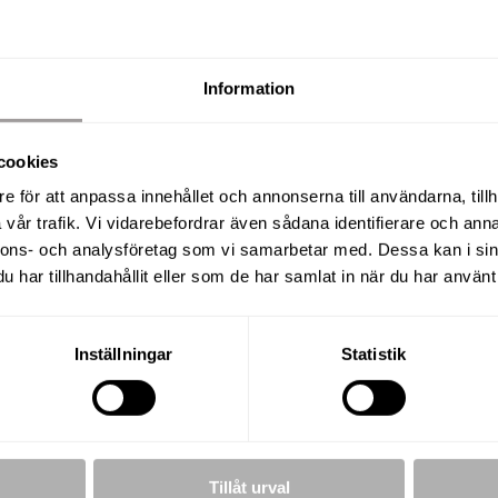
Information
SÅLD
cookies
Mandelblomsgatan 19
e för att anpassa innehållet och annonserna till användarna, tillh
vår trafik. Vi vidarebefordrar även sådana identifierare och anna
nnons- och analysföretag som vi samarbetar med. Dessa kan i sin
har tillhandahållit eller som de har samlat in när du har använt 
MTAREA
TYP
1 m²
Tomt
Inställningar
Statistik
röna Sörby!
Tillåt urval