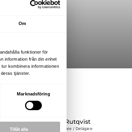
Om
andahålla funktioner för
n information från din enhet
 tur kombinera informationen
deras tjänster.
UPPLÅTELSEFORM
Friköpt
Marknadsföring
Andreas Rutqvist
Fastighetsmäklare / Delägare
Tillåt alla