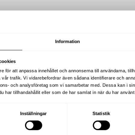
Information
SÅLD
cookies
Manillagatan 27A, Centralt
e för att anpassa innehållet och annonserna till användarna, tillh
vår trafik. Vi vidarebefordrar även sådana identifierare och anna
nnons- och analysföretag som vi samarbetar med. Dessa kan i sin
har tillhandahållit eller som de har samlat in när du har använt 
BOAREA
RUM
117,5 m²
4 R.O
Inställningar
Statistik
UPPLÅTELSEFORM
BYGGÅR
Bostadsrätt
1985