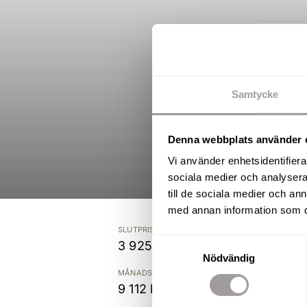
Samtycke
Denna webbplats använder 
Vi använder enhetsidentifierar
sociala medier och analysera 
till de sociala medier och a
med annan information som du 
SLUTPRIS
Samtyckesval
3 925 000 kr
Nödvändig
MÅNADSAVGIFT
9 112 kr