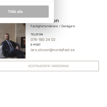
Tillåt alla
Lars Olsson
Fastighetsmäklare / Delägare
TELEFON
076-180 24 02
E-POST
lars.olsson@nordafast.se
KOSTNADSFRI VÄRDERING