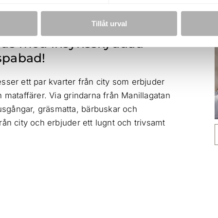
Tillåt urval
dhus med insynsskyddad
spabad!
sser ett par kvarter från city som erbjuder
 mataffärer. Via grindarna från Manillagatan
usgångar, gräsmatta, bärbuskar och
ån city och erbjuder ett lugnt och trivsamt