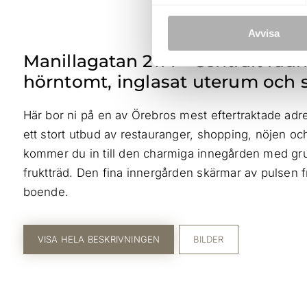
Avvisa
Manillagatan 27A – Centralt ra
hörntomt, inglasat uterum och 
Här bor ni på en av Örebros mest eftertraktade adre
ett stort utbud av restauranger, shopping, nöjen och
kommer du in till den charmiga innegården med gr
fruktträd. Den fina innergården skärmar av pulsen fr
boende.
VISA HELA BESKRIVNINGEN
BILDER