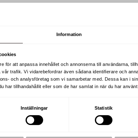
Information
SÅLD
cookies
Mosåsvägen 34, Adolfsberg
e för att anpassa innehållet och annonserna till användarna, tillh
vår trafik. Vi vidarebefordrar även sådana identifierare och anna
nnons- och analysföretag som vi samarbetar med. Dessa kan i sin
har tillhandahållit eller som de har samlat in när du har använt 
BOAREA
RUM
102,5 m²
4 R.O
Inställningar
Statistik
UPPLÅTELSEFORM
BYGGÅR
Bostadsrätt
1967