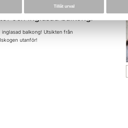
Tillåt urval
tor och inglasad balkong!
h inglasad balkong! Utsikten från
lskogen utanför!