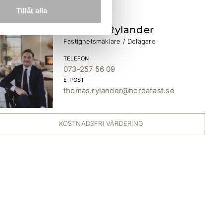
Tillåt alla
Thomas Rylander
Fastighetsmäklare / Delägare
TELEFON
073-257 56 09
E-POST
thomas.rylander@nordafast.se
KOSTNADSFRI VÄRDERING