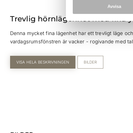
Avvisa
Trevlig hörnlägenhet med fina y
Denna mycket fina lägenhet har ett trevligt läge oc
vardagsrumsfönstren är vacker - rogivande med tal
VISA HELA BESKRIVNINGEN
BILDER