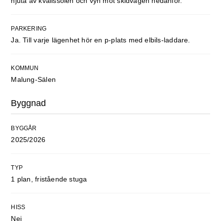
njuta av kvällssolen och vyn mot skidvägen nedanför.
PARKERING
Ja. Till varje lägenhet hör en p-plats med elbils-laddare.
KOMMUN
Malung-Sälen
Byggnad
BYGGÅR
2025/2026
TYP
1 plan, fristående stuga
HISS
Nej