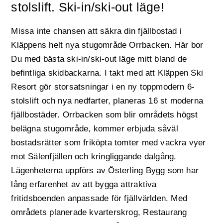
stolslift. Ski-in/ski-out läge!
Missa inte chansen att säkra din fjällbostad i
Kläppens helt nya stugområde Orrbacken. Här bor
Du med bästa ski-in/ski-out läge mitt bland de
befintliga skidbackarna. I takt med att Kläppen Ski
Resort gör storsatsningar i en ny toppmodern 6-
stolslift och nya nedfarter, planeras 16 st moderna
fjällbostäder. Orrbacken som blir områdets högst
belägna stugområde, kommer erbjuda såväl
bostadsrätter som friköpta tomter med vackra vyer
mot Sälenfjällen och kringliggande dalgång.
Lägenheterna uppförs av Österling Bygg som har
lång erfarenhet av att bygga attraktiva
fritidsboenden anpassade för fjällvärlden. Med
områdets planerade kvarterskrog, Restaurang