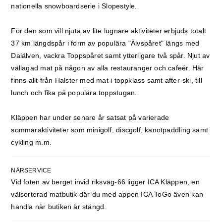
nationella snowboardserie i Slopestyle.
För den som vill njuta av lite lugnare aktiviteter erbjuds totalt
37 km längdspår i form av populära "Älvspåret" längs med
Dalälven, vackra Toppspåret samt ytterligare två spår. Njut av
vällagad mat på någon av alla restauranger och cafeér. Här
finns allt från Halster med mat i toppklass samt after-ski, till
lunch och fika på populära toppstugan.
Kläppen har under senare år satsat på varierade
sommaraktiviteter som minigolf, discgolf, kanotpaddling samt
cykling m.m.
NÄRSERVICE
Vid foten av berget invid riksväg-66 ligger ICA Kläppen, en
välsorterad matbutik där du med appen ICA ToGo även kan
handla när butiken är stängd.