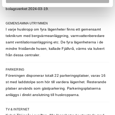
stugor kallas för Fjällvrå. Brf Orrbacken 1 registrerades hos
bolagsverket 2024-03-19.
GEMENSAMMA UTRYMMEN
I varje huskropp om fyra lägenheter finns ett gemensamt
teknikrum med bergvärmeanläggning, varmvattenberedare
samt ventilationsanläggning etc. De fyra lägenheterna i de
mindre fristående husen, kallade Fjällvrå, värms via kulvert
från dessa centraler.
PARKERING
Föreningen disponerar totalt 22 parkeringsplatser, varav 16
st med laddstolpe som hör till vardera lägenhet. Resterande
platser används som gästparkering. Parkeringsplatserna
anläggs i direkt anslutning till huskropparna.
TV & INTERNET