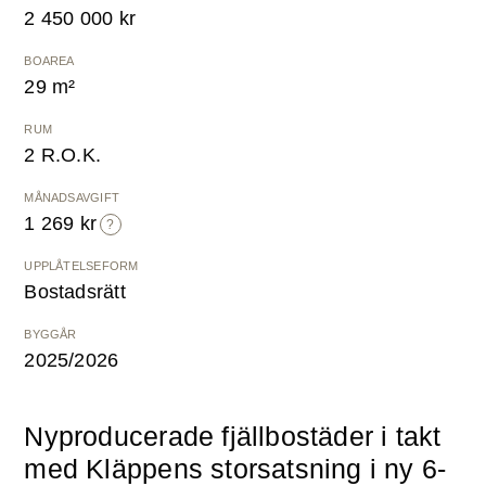
2 450 000 kr
Kostnadsfri värdering
BOAREA
29 m²
RUM
2 R.O.K.
MÅNADSAVGIFT
1 269 kr
UPPLÅTELSEFORM
Bostadsrätt
BYGGÅR
2025/2026
Nyproducerade fjällbostäder i takt
med Kläppens storsatsning i ny 6-