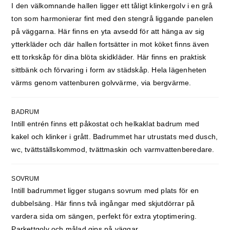
I den välkomnande hallen ligger ett tåligt klinkergolv i en grå
ton som harmonierar fint med den stengrå liggande panelen
på väggarna. Här finns en yta avsedd för att hänga av sig
ytterkläder och där hallen fortsätter in mot köket finns även
ett torkskåp för dina blöta skidkläder. Här finns en praktisk
sittbänk och förvaring i form av städskåp. Hela lägenheten
värms genom vattenburen golvvärme, via bergvärme.
BADRUM
Intill entrén finns ett påkostat och helkaklat badrum med
kakel och klinker i grått. Badrummet har utrustats med dusch,
wc, tvättställskommod, tvättmaskin och varmvattenberedare.
SOVRUM
Intill badrummet ligger stugans sovrum med plats för en
dubbelsäng. Här finns två ingångar med skjutdörrar på
vardera sida om sängen, perfekt för extra ytoptimering.
Parkettgolv och målad gips på väggar.