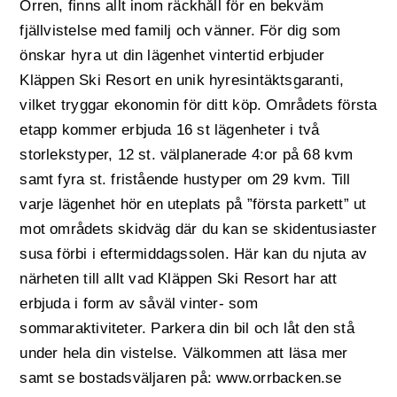
Orren, finns allt inom räckhåll för en bekväm
fjällvistelse med familj och vänner. För dig som
önskar hyra ut din lägenhet vintertid erbjuder
Kläppen Ski Resort en unik hyresintäktsgaranti,
vilket tryggar ekonomin för ditt köp. Områdets första
etapp kommer erbjuda 16 st lägenheter i två
storlekstyper, 12 st. välplanerade 4:or på 68 kvm
samt fyra st. fristående hustyper om 29 kvm. Till
varje lägenhet hör en uteplats på ”första parkett” ut
mot områdets skidväg där du kan se skidentusiaster
susa förbi i eftermiddagssolen. Här kan du njuta av
närheten till allt vad Kläppen Ski Resort har att
erbjuda i form av såväl vinter- som
sommaraktiviteter. Parkera din bil och låt den stå
under hela din vistelse. Välkommen att läsa mer
samt se bostadsväljaren på: www.orrbacken.se