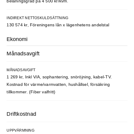
belåningsgrad på 4 500 kr/kvm.
INDIREKT NETTOSKULDSÄTTNING
130 574 kr, Föreningens lån x lägenhetens andelstal
Ekonomi
Månadsavgift
MÅNADSAVGIFT
1 269 kr, Inkl V/A, sophantering, snöröjning, kabel-TV.
Kostnad för värme/varmvatten, hushållsel, försäkring
tillkommer. (Fiber valfritt)
Driftkostnad
UPPVÄRMNING