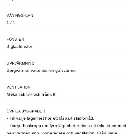
VÅNINGSPLAN
1 / 1
FÖNSTER
3-glasfönster
UPPVÄRMNING
Bergvärme, vattenburen golvvärme
VENTILATION
Mekanisk till- och frånluft.
ÖVRIGA BYGGNADER
- Till varje lägenhet hör ett låsbart skidförråd.
- I varje huskropp om fyra lägenheter finns ett teknikrum med
bergvärmepump, vv-beredare och ventilation. Från varje