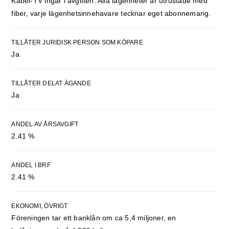
Kabel-TV ingår i avgiften. Alla lägenheter är utrustade med
fiber, varje lägenhetsinnehavare tecknar eget abonnemang.
TILLÅTER JURIDISK PERSON SOM KÖPARE
Ja
TILLÅTER DELAT ÄGANDE
Ja
ANDEL AV ÅRSAVGIFT
2.41 %
ANDEL I BRF
2.41 %
EKONOMI, ÖVRIGT
Föreningen tar ett banklån om ca 5,4 miljoner, en