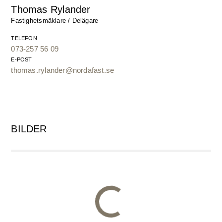
Thomas Rylander
Fastighetsmäklare / Delägare
TELEFON
073-257 56 09
E-POST
thomas.rylander@nordafast.se
BILDER
Illustrationsbild
Illustrationsbild
Brf Orrbacken har direkt närhet till restaurang Orren.
Illustrationsbild
Illustrationsbild
Illustrationsbild
Illustrationsbild
Illustrationsbild
Illustration restaurang Orren
Handritad situationsplan