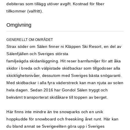
debiteras som tillägg utöver avgift. Kostnad för fiber
tillkommer (valfritt).
Omgivning
GENERELLT OM OMRÅDET
Strax söder om Sälen finner ni Kläppen Ski Resort, en del av
Sälenfjällen och Sveriges största
familjeägda skidanläggning. Hit reser barnfamiljer för att åka
skidor i breda och välpistade skidbackar som tillgodoser alla
skicklighetsnivåer, dessutom med Sveriges bästa snögaranti.
Med skidbackar i alla fyra väderstreck kan man njuta av solen
hela dagen. Sedan 2016 har Gondol Sälen tryggt och
bekvämt transporterat skidåkare till toppen av berget.
Här finns inte mindre än tre snowparks och en unik
hoppkudde för snowboard och freeskiing året runt. Här kan
du bland annat se Sverigeeliten göra upp i Sveriges