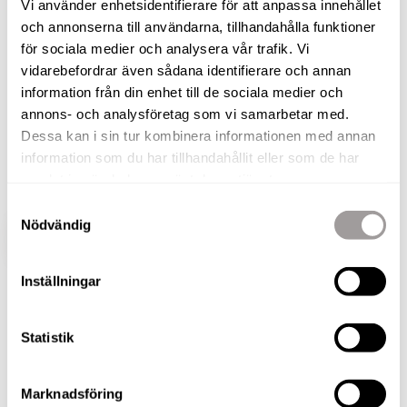
Vi använder enhetsidentifierare för att anpassa innehållet
och annonserna till användarna, tillhandahålla funktioner
På en attraktiv adress, på populära Öster i Örebro
för sociala medier och analysera vår trafik. Vi
finner vi denna 1:a på Oskarsvägen 11B nu till
vidarebefordrar även sådana identifierare och annan
salu!
information från din enhet till de sociala medier och
annons- och analysföretag som vi samarbetar med.
Den här renoverade bostaden med tidstypiska
Dessa kan i sin tur kombinera informationen med annan
detaljer erbjuder fina trägolv i alla rum, takrosett
information som du har tillhandahållit eller som de har
och en bra takhöjd i en fin förening.
samlat in när du har använt deras tjänster.
Samtyckesval
Nödvändig
VISA HELA BESKRIVNINGEN
BILDER
Inställningar
Statistik
BILDER
Marknadsföring