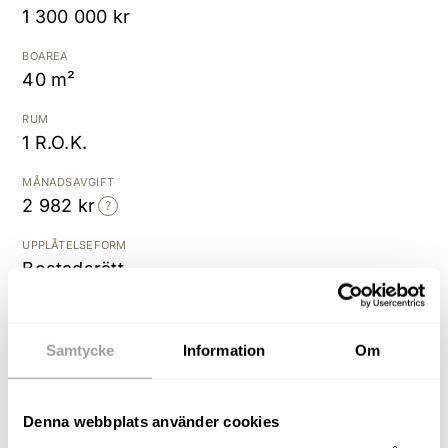
1 300 000 kr
Kostnadsfri värdering
BOAREA
40 m²
RUM
1 R.O.K.
MÅNADSAVGIFT
2 982 kr
UPPLÅTELSEFORM
Bostadsrätt
BYGGÅR
1929
Samtycke
Information
Om
Ett hem att trivas i - på
Denna webbplats använder cookies
populära Öster