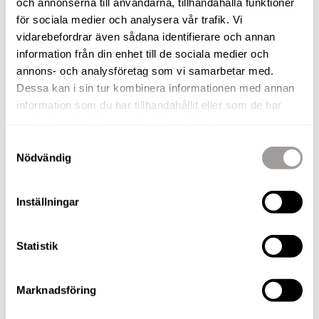
och annonserna till användarna, tillhandahålla funktioner
för sociala medier och analysera vår trafik. Vi
I lugna och familjevänliga Bossåsen i Degerfors
vidarebefordrar även sådana identifierare och annan
finns denna hemtrevliga och ljusa 2:a en
information från din enhet till de sociala medier och
halvtrappa upp i huset nu till salu! Smart
annons- och analysföretag som vi samarbetar med.
planlösning och fina rum gör denna bostad enkel
Dessa kan i sin tur kombinera informationen med annan
att bara flytta in i.
information som du har tillhandahållit eller som de har
samlat in när du har använt deras tjänster.
Samtyckesval
VISA HELA BESKRIVNINGEN
BILDER
Nödvändig
Inställningar
Statistik
BILDER
Marknadsföring