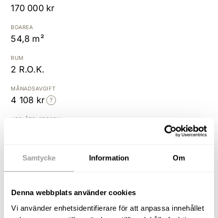
170 000 kr
Kostnadsfri värdering
BOAREA
54,8 m²
RUM
2 R.O.K.
MÅNADSAVGIFT
4 108 kr
UPPLÅTELSEFORM
Bostadsrätt
BYGGÅR
Samtycke
Information
Om
1944
Denna webbplats använder cookies
Ljus och välplanerad 2:a i
Bossåsen!
Vi använder enhetsidentifierare för att anpassa innehållet