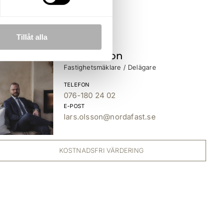
Tillåt alla
Lars Olsson
Fastighetsmäklare / Delägare
TELEFON
076-180 24 02
E-POST
lars.olsson@nordafast.se
KOSTNADSFRI VÄRDERING