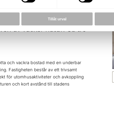
Tillåt urval
en av vacker natur! Ca tre
kötta och vackra bostad med en underbar
ng. Fastigheten består av ett trivsamt
kt för utomhusaktiviteter och avkoppling
aturen och kort avstånd till stadens