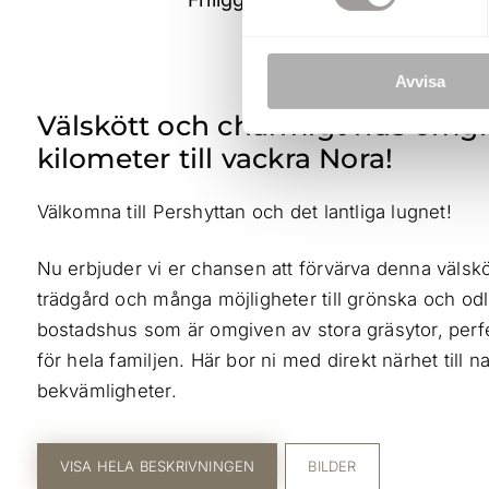
Avvisa
Välskött och charmigt hus omgiv
kilometer till vackra Nora!
Välkomna till Pershyttan och det lantliga lugnet!
Nu erbjuder vi er chansen att förvärva denna väls
trädgård och många möjligheter till grönska och odli
bostadshus som är omgiven av stora gräsytor, perfe
för hela familjen. Här bor ni med direkt närhet till n
bekvämligheter.
VISA HELA BESKRIVNINGEN
BILDER