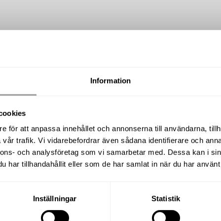
Information
SÅLD
cookies
Pershyttan 137
e för att anpassa innehållet och annonserna till användarna, tillh
vår trafik. Vi vidarebefordrar även sådana identifierare och anna
nnons- och analysföretag som vi samarbetar med. Dessa kan i sin
har tillhandahållit eller som de har samlat in när du har använt 
BOAREA / BIAREA / TOMTAREA
RUM
102 m² / 26 m² / 1 657 m²
4 R.O
Inställningar
Statistik
UPPLÅTELSEFORM
BYGGÅR
Friköpt
1932