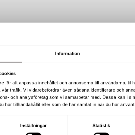
Information
SÅLD
cookies
Pionjärgatan 6, Rynningeåsen
e för att anpassa innehållet och annonserna till användarna, tillh
vår trafik. Vi vidarebefordrar även sådana identifierare och anna
nnons- och analysföretag som vi samarbetar med. Dessa kan i sin
har tillhandahållit eller som de har samlat in när du har använt 
BOAREA
RUM
41,5 m²
1 R.O
Inställningar
Statistik
UPPLÅTELSEFORM
BYGGÅR