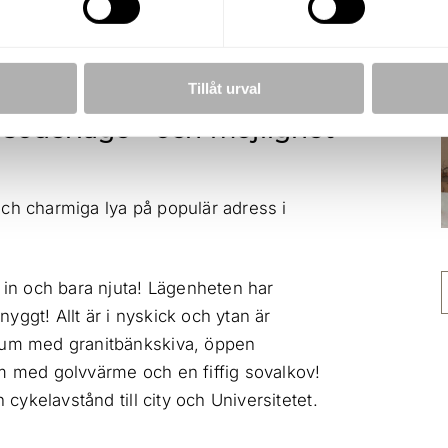
Bostadsrätt
2017
Tillåt urval
 söderläge - och möjlighet
och charmiga lya på populär adress i
a in och bara njuta! Lägenheten har
ggt! Allt är i nyskick och ytan är
edum med granitbänkskiva, öppen
um med golvvärme och en fiffig sovalkov!
 cykelavstånd till city och Universitetet.