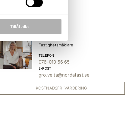
Tillåt alla
Gro Velta
Fastighetsmäklare
TELEFON
076-010 56 65
E-POST
gro.velta@nordafast.se
KOSTNADSFRI VÄRDERING