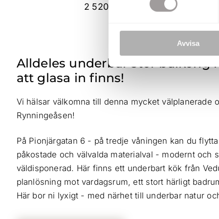
2 520 kr
Avvisa
Alldeles underbar stor balkong i
att glasa in finns!
Vi hälsar välkomna till denna mycket välplanerade 
Rynningeåsen!
På Pionjärgatan 6 - på tredje våningen kan du flytt
påkostade och välvalda materialval - modernt och sny
väldisponerad. Här finns ett underbart kök från V
planlösning mot vardagsrum, ett stort härligt badr
Här bor ni lyxigt - med närhet till underbar natur och