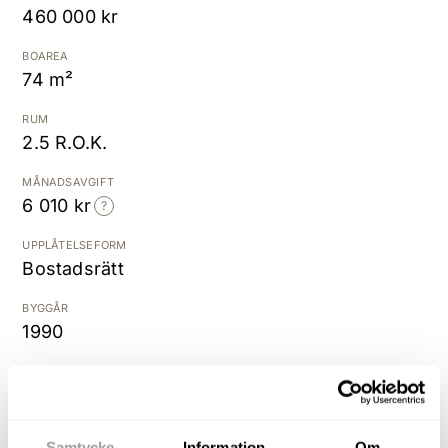
460 000 kr
Kostnadsfri värdering
BOAREA
74 m²
RUM
2.5 R.O.K.
MÅNADSAVGIFT
6 010 kr
UPPLÅTELSEFORM
Bostadsrätt
BYGGÅR
1990
Trevlig lägenhet på våning 3 med stor balkong i
söderläge och trivsam utsikt! Välplanerad
Samtycke
Information
Om