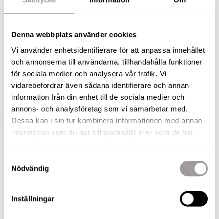
lägenhet med två sovrum, rymligt badrum med
egen tvättmaskin och praktisk klädkammare.
Köket är rymligt och har gott om plats för
Denna webbplats använder cookies
matbord. Från vardagsrummet nås den underbara
Vi använder enhetsidentifierare för att anpassa innehållet
balkongen! Vardagsrummet är lättmöblerat och
och annonserna till användarna, tillhandahålla funktioner
har fönster åt två väderstreck - ljust och fint! Hiss
för sociala medier och analysera vår trafik. Vi
vidarebefordrar även sådana identifierare och annan
finns!
information från din enhet till de sociala medier och
annons- och analysföretag som vi samarbetar med.
VISA HELA BESKRIVNINGEN
BILDER
Dessa kan i sin tur kombinera informationen med annan
information som du har tillhandahållit eller som de har
samlat in när du har använt deras tjänster.
Gro Velta
Samtyckesval
Fastighetsmäklare
Nödvändig
TELEFON
076-010 56 65
Inställningar
E-POST
gro.velta@nordafast.se