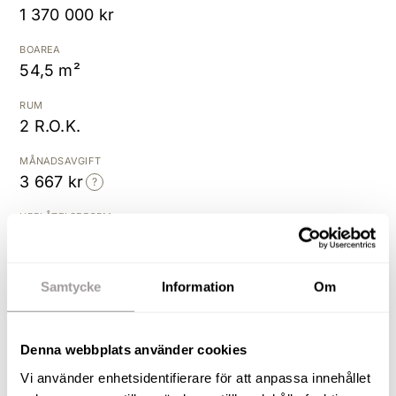
1 370 000 kr
Kostnadsfri värdering
BOAREA
54,5 m²
RUM
2 R.O.K.
MÅNADSAVGIFT
3 667 kr
UPPLÅTELSEFORM
Bostadsrätt
BYGGÅR
Samtycke
Information
Om
1954
Denna webbplats använder cookies
Rymlig och ljus gavellägenhet
med balkong i söderläge!
Vi använder enhetsidentifierare för att anpassa innehållet