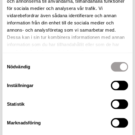
och annonserna till användarna, tillhandahålla funktioner
för sociala medier och analysera vår trafik. Vi
Med attraktivt läge i populära Almby - perfekt
vidarebefordrar även sådana identifierare och annan
placerad mellan Örebro Universitet och city -
information från din enhet till de sociala medier och
finns denna rymliga och prisvärda gavellägenhet!
annons- och analysföretag som vi samarbetar med.
Det fria gavelläget med fönster i tre väderstreck
Dessa kan i sin tur kombinera informationen med annan
ger dessutom ett fantastiskt ljusflöde.
information som du har tillhandahållit eller som de har
samlat in när du har använt deras tjänster.
Samtyckesval
VISA HELA BESKRIVNINGEN
BILDER
Nödvändig
Inställningar
Statistik
BILDER
Marknadsföring