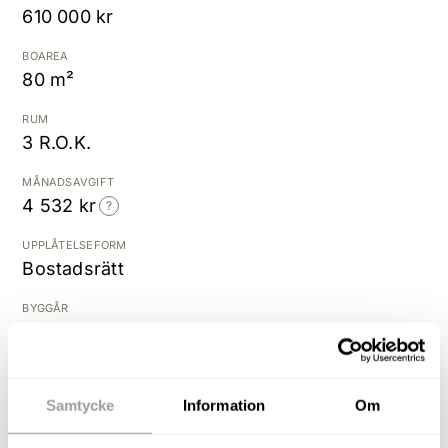
610 000 kr
Kostnadsfri värdering
BOAREA
80 m²
RUM
3 R.O.K.
MÅNADSAVGIFT
4 532 kr
UPPLÅTELSEFORM
Bostadsrätt
BYGGÅR
1977
Ett perfekt hem! En underbar framsida välkomnar
Samtycke
Information
Om
er hem till detta välplanerade och charmiga