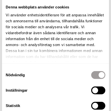
bostadsrättsradhus i två plan. Vi toppar det med
Denna webbplats använder cookies
ett alldeles underbart inglasat uterum på baksidan
Vi använder enhetsidentifierare för att anpassa innehållet
som förlänger säsongen och ger extra social yta
och annonserna till användarna, tillhandahålla funktioner
för familjen att vistas på.
för sociala medier och analysera vår trafik. Vi
vidarebefordrar även sådana identifierare och annan
information från din enhet till de sociala medier och
VISA HELA BESKRIVNINGEN
BILDER
annons- och analysföretag som vi samarbetar med.
Dessa kan i sin tur kombinera informationen med annan
Gro Velta
information som du har tillhandahållit eller som de har
samlat in när du har använt deras tjänster.
Fastighetsmäklare
Samtyckesval
TELEFON
Nödvändig
076-010 56 65
E-POST
gro.velta@nordafast.se
Inställningar
KOSTNADSFRI VÄRDERING
Statistik